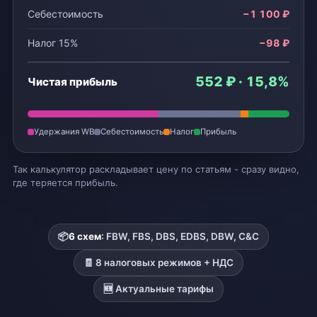
Себестоимость
−1 100 ₽
Налог 15%
−98 ₽
552 ₽ · 15,8%
Чистая прибыль
Удержания WB
Себестоимость
Налог
Прибыль
Так калькулятор раскладывает цену по статьям - сразу видно,
где теряется прибыль.
📦
6 схем
: FBW, FBS, DBS, EDBS, DBW, C&C
🧾 8 налоговых режимов + НДС
🆕 Актуальные тарифы