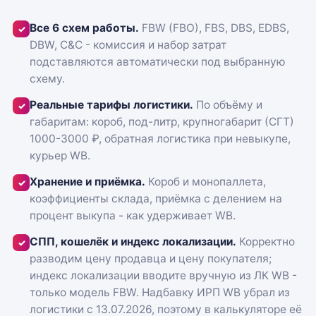
Все 6 схем работы.
FBW (FBO), FBS, DBS, EDBS,
✓
DBW, C&C - комиссия и набор затрат
подставляются автоматически под выбранную
схему.
Реальные тарифы логистики.
По объёму и
✓
габаритам: короб, под-литр, крупногабарит (СГТ)
1000-3000 ₽, обратная логистика при невыкупе,
курьер WB.
Хранение и приёмка.
Короб и монопаллета,
✓
коэффициенты склада, приёмка с делением на
процент выкупа - как удерживает WB.
СПП, кошелёк и индекс локализации.
Корректно
✓
разводим цену продавца и цену покупателя;
индекс локализации вводите вручную из ЛК WB -
только модель FBW. Надбавку ИРП WB убрал из
логистики с 13.07.2026, поэтому в калькуляторе её