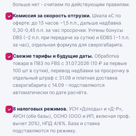
больше нет - считаем по действующим правилам.
Комиссия за скорость отгрузки.
Шкала кС по
✓
оферте: до 13 часов −1,5 п.п., дальше надбавка
0,30-0,45 п.п. за час просрочки. Учтены бонусы
DBS (−2 п.п. при передаче за сутки) и EDBS (−1 п.п.
за час), отдельная формула для сверхгабарита.
Свежие тарифы и будущие даты.
Обработка
✓
товара в ПВЗ по FBS с 31.07.2026 (10 ₽ за первые
100 шт в сутки), перевод надбавки за просрочку в
отдельный штраф с 31.08 и платная доставка
сверхгабарита с 14.09 - подставляются
автоматически по дате расчёта.
8 налоговых режимов.
УСН «Доходы» и «Д-Р»,
✓
АУСН (обе базы), ОСНО (ООО и ИП, включая проф.
вычет 20%), НПД 4/6%. База и ставка
подставляются по режиму.