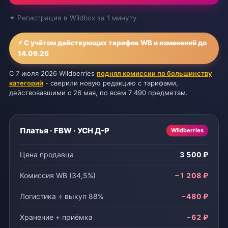
✦ Регистрация в Wildbox за 1 минуту
⚡️ С учётом действующих тарифов WB и изменений до
14.09.26
С 7 июля 2026 Wildberries
поднял комиссии по большинству
категорий
- сверили новую редакцию с тарифами,
действовавшими с 26 мая, по всем 7 490 предметам.
Платья · FBW · УСН Д-Р
Wildberries
Цена продавца
3 500 ₽
Комиссия WB (34,5%)
−1 208 ₽
Логистика ÷ выкуп 88%
−480 ₽
Хранение + приёмка
−62 ₽