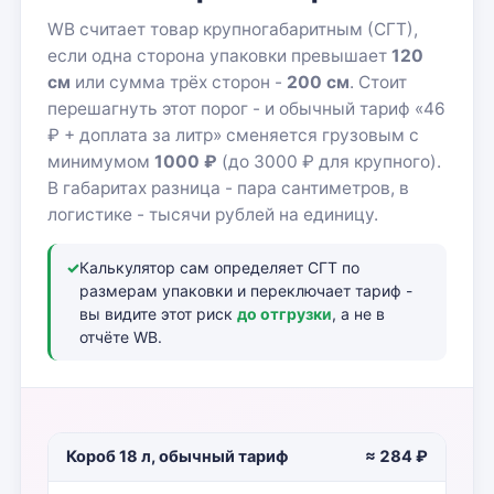
WB считает товар крупногабаритным (СГТ),
если одна сторона упаковки превышает
120
см
или сумма трёх сторон -
200 см
. Стоит
перешагнуть этот порог - и обычный тариф «46
₽ + доплата за литр» сменяется грузовым с
минимумом
1000 ₽
(до 3000 ₽ для крупного).
В габаритах разница - пара сантиметров, в
логистике - тысячи рублей на единицу.
✓
Калькулятор сам определяет СГТ по
размерам упаковки и переключает тариф -
вы видите этот риск
до отгрузки
, а не в
отчёте WB.
Короб 18 л, обычный тариф
≈ 284 ₽