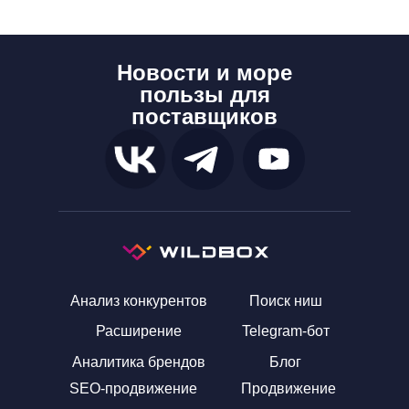
Калькулятор налогов продавца на Wildberries
Инструмент работает как калькулятор налога для селлер
Новости и море
калькулятор вайлдберриз
пользы для
калькулятор юнит экономики wb
поставщиков
расчёт прибыли wb
комиссия вайлдберриз
тарифы wb
логистика вайлдберриз
калькулятор маржинальности
Анализ конкурентов
Поиск ниш
как рассчитать цену на вайлдберриз
Расширение
Telegram-бот
сколько процентов забирает вайлдберриз
Аналитика брендов
Блог
калькулятор себестоимости wb
SEO-продвижение
Продвижение
калькулятор хранения вайлдберриз