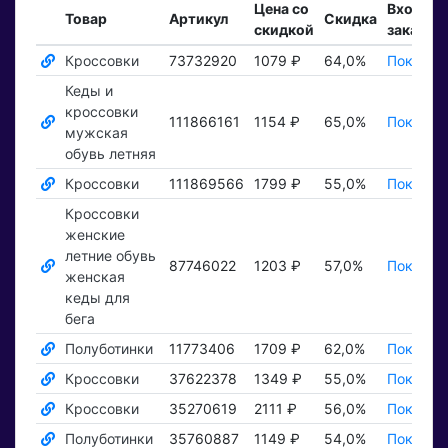
Цена со
Входящ
Товар
Артикул
Скидка
скидкой
заказы
Кроссовки
73732920
1079 ₽
64,0%
Показат
Кеды и
кроссовки
111866161
1154 ₽
65,0%
Показат
мужская
обувь летняя
Кроссовки
111869566
1799 ₽
55,0%
Показат
Кроссовки
женские
летние обувь
87746022
1203 ₽
57,0%
Показат
женская
кеды для
бега
Полуботинки
11773406
1709 ₽
62,0%
Показат
Кроссовки
37622378
1349 ₽
55,0%
Показат
Кроссовки
35270619
2111 ₽
56,0%
Показат
Полуботинки
35760887
1149 ₽
54,0%
Показат