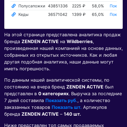
Полусапожки
43851336
2225 ₽
58,0%
Показат
Кеды
36571042
1399 ₽
65,0%
Показат
На этой странице представлена аналитика продаж
бренда
ZENDEN ACTIVE
на
Wildberries
,
произведенная нашей компанией на основе данных,
собранных из открытых источников. Как и любая
другая подобная аналитика, наши данные могут
иметь погрешность.
По данным нашей аналитической системы, по
состоянию на вчера бренд
ZENDEN ACTIVE
был
представлен в
0 категориях
. Выручка за последние
7 дней составила
Показать руб.
, а количество
заказанных товаров
Показать шт.
Артикулов
бренда
ZENDEN ACTIVE
–
140 шт.
Ниже представлен топ самых продаваемых