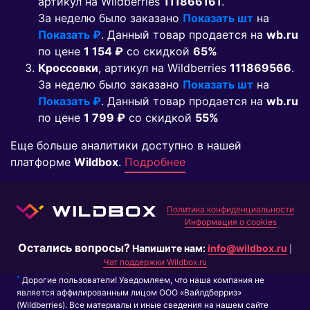
артикул на Wildberries
111866161
.
За неделю было заказано
Показать шт
на
Показать ₽
. Данный товар продается на
wb.ru
по цене
1 154 ₽
co скидкой
65%
Кроссовки
, артикул на Wildberries
111869566
.
За неделю было заказано
Показать шт
на
Показать ₽
. Данный товар продается на
wb.ru
по цене
1 799 ₽
co скидкой
55%
Еще больше аналитики доступно в нашей
платформе
Wildbox
.
Подробнее
Политика конфиденциальности
Информация о cookies
Остались вопросы?
Напишите нам:
info@wildbox.ru
|
Чат поддержки Wildbox.ru
*
Дорогие пользователи! Уведомляем, что наша компания не
является аффилированным лицом ООО «Вайлдберриз»
(Wildberries). Все материалы и иные сведения на нашем сайте