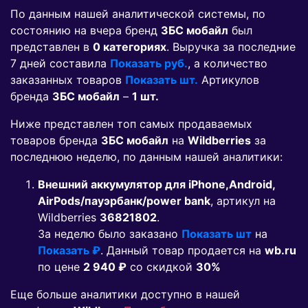
По данным нашей аналитической системы, по
состоянию на вчера бренд
ЗБС мобайл
был
представлен в
0 категориях
. Выручка за последние
7 дней составила
Показать руб.
, а количество
заказанных товаров
Показать шт.
Артикулов
бренда
ЗБС мобайл
–
1 шт.
Ниже представлен топ самых продаваемых
товаров бренда
ЗБС мобайл
на
Wildberries
за
последнюю неделю, по данным нашей аналитики:
Внешний аккумулятор для iPhone,Android,
AirPods/пауэрбанк/power bank
, артикул на
Wildberries
36821802
.
За неделю было заказано
Показать шт
на
Показать ₽
. Данный товар продается на
wb.ru
по цене
2 940 ₽
co скидкой
30%
Еще больше аналитики доступно в нашей