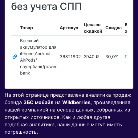
без учета СПП
Цена со
Вход
Товар
Артикул
Скидка
скидкой
заказ
Внешний
аккумулятор для
iPhone,Android,
36821802
2940 ₽
30,0%
Показ
AirPods/
пауэрбанк/power
bank
На этой странице представлена аналитика продаж
бренда
ЗБС мобайл
на
Wildberries
, произведенная
нашей компанией на основе данных, собранных из
открытых источников. Как и любая другая
подобная аналитика, наши данные могут иметь
погрешность.