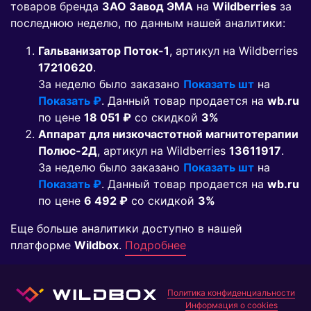
товаров бренда
ЗАО Завод ЭМА
на
Wildberries
за
последнюю неделю, по данным нашей аналитики:
Гальванизатор Поток-1
, артикул на Wildberries
17210620
.
За неделю было заказано
Показать шт
на
Показать ₽
. Данный товар продается на
wb.ru
по цене
18 051 ₽
co скидкой
3%
Аппарат для низкочастотной магнитотерапии
Полюс-2Д
, артикул на Wildberries
13611917
.
За неделю было заказано
Показать шт
на
Показать ₽
. Данный товар продается на
wb.ru
по цене
6 492 ₽
co скидкой
3%
Еще больше аналитики доступно в нашей
платформе
Wildbox
.
Подробнее
Политика конфиденциальности
Информация о cookies