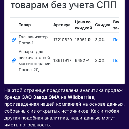
товарам без учета СПП
Цена со
Входящ
Товар
Артикул
Скидка
скидкой
заказы
Гальванизатор
17210620
18051 ₽
3,0%
Показат
Поток-1
Аппарат для
низкочастотной
13611917
6492 ₽
3,0%
Показат
магнитотерапии
Полюс-2Д
На этой странице представлена аналитика продаж
бренда
ЗАО Завод ЭМА
на
Wildberries
,
произведенная нашей компанией на основе данных,
собранных из открытых источников. Как и любая
другая подобная аналитика, наши данные могут
иметь погрешность.