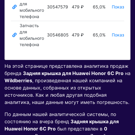
для
30547579
479 ₽
65,0%
Показать ₽
мобильного
телефона
Запчасть
для
30546805
479 ₽
65,0%
Показать ₽
мобильного
телефона
На этой странице представлена аналитика продаж
бренда
Задняя крышка для Huawei Honor 6C Pro
на
Wildberries
, произведенная нашей компанией на
основе данных, собранных из открытых
источников. Как и любая другая подобная
аналитика, наши данные могут иметь погрешность.
По данным нашей аналитической системы, по
состоянию на вчера бренд
Задняя крышка для
Huawei Honor 6C Pro
был представлен в
0