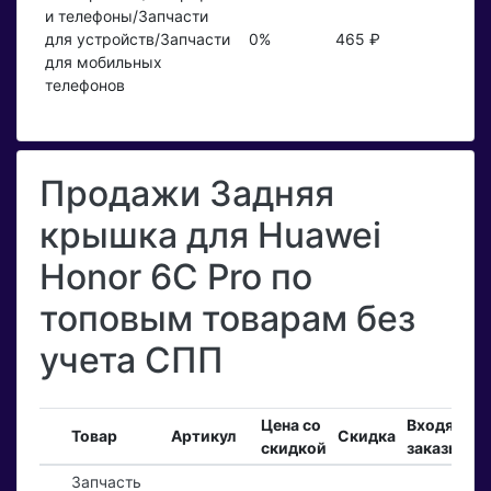
и телефоны/Запчасти
для устройств/Запчасти
0%
465 ₽
для мобильных
телефонов
Продажи Задняя
крышка для Huawei
Honor 6C Pro по
топовым товарам без
учета СПП
Цена со
Входящие
Товар
Артикул
Скидка
скидкой
заказы
Запчасть