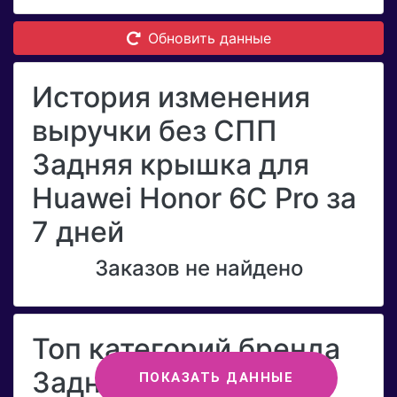
Обновить данные
История изменения
выручки без СПП
Задняя крышка для
Huawei Honor 6C Pro за
7 дней
Заказов не найдено
Топ категорий бренда
Задняя крышка для
ПОКАЗАТЬ ДАННЫЕ