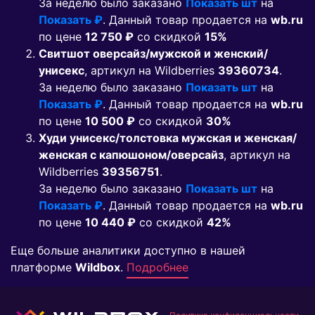
За неделю было заказано
Показать шт
на
Показать ₽
. Данный товар продается на
wb.ru
по цене
12 750 ₽
co скидкой
15%
Свитшот оверсайз/мужской и женский/
унисекс
, артикул на Wildberries
39360734
.
За неделю было заказано
Показать шт
на
Показать ₽
. Данный товар продается на
wb.ru
по цене
10 500 ₽
co скидкой
30%
Худи унисекс/толстовка мужская и женская/
женская с капюшоном/оверсайз
, артикул на
Wildberries
39356751
.
За неделю было заказано
Показать шт
на
Показать ₽
. Данный товар продается на
wb.ru
по цене
10 440 ₽
co скидкой
42%
Еще больше аналитики доступно в нашей
платформе
Wildbox
.
Подробнее