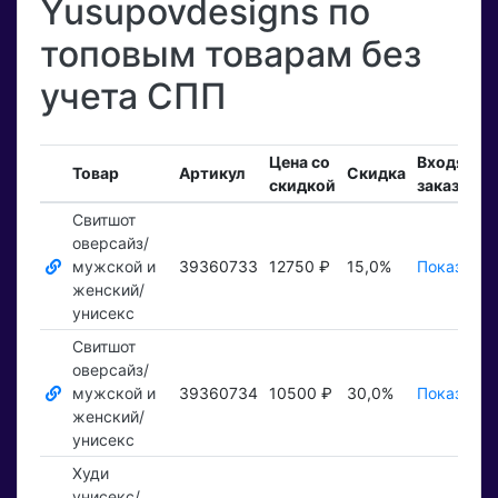
Yusupovdesigns по
топовым товарам без
учета СПП
Цена со
Входящие
Товар
Артикул
Скидка
скидкой
заказы
Свитшот
оверсайз/
мужской и
39360733
12750 ₽
15,0%
Показать 
женский/
унисекс
Свитшот
оверсайз/
мужской и
39360734
10500 ₽
30,0%
Показать 
женский/
унисекс
Худи
унисекс/