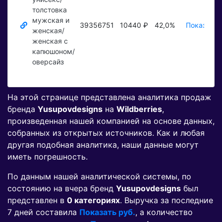
толстовка
мужская и
39356751
10440 ₽
42,0%
Показать 
женская/
женская с
капюшоном/
оверсайз
На этой странице представлена аналитика продаж
бренда
Yusupovdesigns
на
Wildberries
,
произведенная нашей компанией на основе данных,
собранных из открытых источников. Как и любая
другая подобная аналитика, наши данные могут
иметь погрешность.
По данным нашей аналитической системы, по
состоянию на вчера бренд
Yusupovdesigns
был
представлен в
0 категориях
. Выручка за последние
7 дней составила
Показать руб.
, а количество