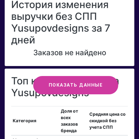
История изменения
выручки без СПП
Yusupovdesigns за 7
дней
Заказов не найдено
Топ категорий бренда
ПОКАЗАТЬ ДАННЫЕ
Yusupovdesigns
Доля от
Средняя цена со
всех
Категория
скидкой без
заказов
учета СПП
бренда