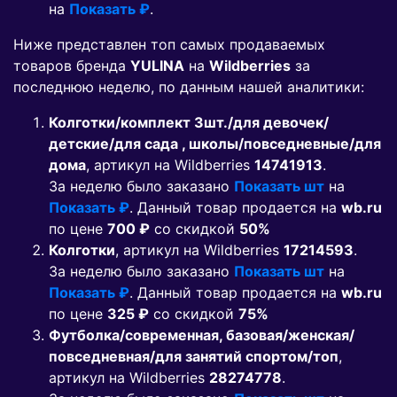
на
Показать ₽
.
Ниже представлен топ самых продаваемых
товаров бренда
YULINA
на
Wildberries
за
последнюю неделю, по данным нашей аналитики:
Колготки/комплект 3шт./для девочек/
детские/для сада , школы/повседневные/для
дома
, артикул на Wildberries
14741913
.
За неделю было заказано
Показать шт
на
Показать ₽
. Данный товар продается на
wb.ru
по цене
700 ₽
co скидкой
50%
Колготки
, артикул на Wildberries
17214593
.
За неделю было заказано
Показать шт
на
Показать ₽
. Данный товар продается на
wb.ru
по цене
325 ₽
co скидкой
75%
Футболка/современная, базовая/женская/
повседневная/для занятий спортом/топ
,
артикул на Wildberries
28274778
.