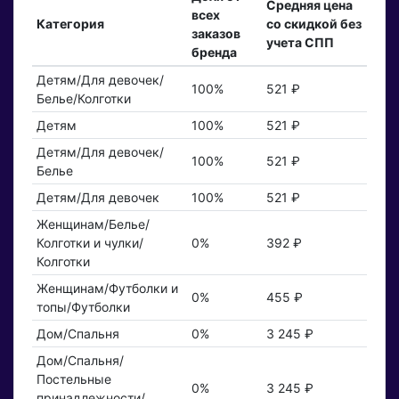
Средняя цена
всех
Категория
со скидкой без
заказов
учета СПП
бренда
Детям/Для девочек/
100%
521 ₽
Белье/Колготки
Детям
100%
521 ₽
Детям/Для девочек/
100%
521 ₽
Белье
Детям/Для девочек
100%
521 ₽
Женщинам/Белье/
Колготки и чулки/
0%
392 ₽
Колготки
Женщинам/Футболки и
0%
455 ₽
топы/Футболки
Дом/Спальня
0%
3 245 ₽
Дом/Спальня/
Постельные
0%
3 245 ₽
принадлежности/