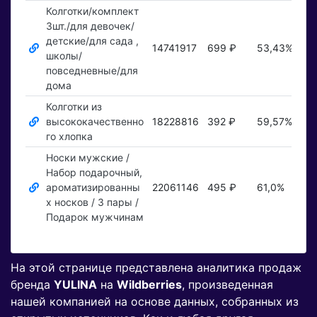
Колготки/комплект
3шт./для девочек/
детские/для сада ,
14741917
699 ₽
53,43%
По
школы/
повседневные/для
дома
Колготки из
высококачественно
18228816
392 ₽
59,57%
По
го хлопка
Носки мужские /
Набор подарочный,
ароматизированны
22061146
495 ₽
61,0%
По
х носков / 3 пары /
Подарок мужчинам
На этой странице представлена аналитика продаж
бренда
YULINA
на
Wildberries
, произведенная
нашей компанией на основе данных, собранных из