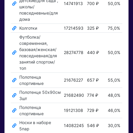
детские/для сада ,
14741913
700 ₽
50,0%
По
школы/
повседневные/для
дома
Колготки
17214593
325 ₽
75,0%
По
Футболка/
современная,
базовая/женская/
28274778
440 ₽
50,0%
По
повседневная/для
занятий спортом/
топ
Полотенца
21676227
657 ₽
55,0%
По
спортивные
Полотенце 50х90см
21682490
774 ₽
48,0%
По
3шт
Полотенца
19121308
729 ₽
46,0%
По
спортивные
Носки в наборе
14082245
546 ₽
30,0%
По
5пар