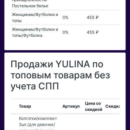
Постельное белье
Женщинам/Футболки и
0%
455 ₽
топы
Женщинам/Футболки и
0%
455 ₽
топы/Футболка
Продажи YULINA по
топовым товарам без
учета СПП
Цена со
Вх
Товар
Артикул
Скидка
скидкой
за
Колготки/комплект
3шт./для девочек/