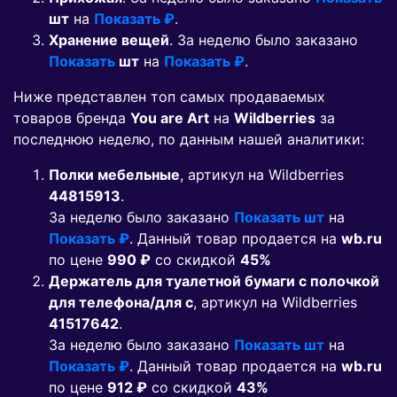
шт
на
Показать ₽
.
Хранение вещей
. За неделю было заказано
Показать
шт
на
Показать ₽
.
Ниже представлен топ самых продаваемых
товаров бренда
You are Art
на
Wildberries
за
последнюю неделю, по данным нашей аналитики:
Полки мебельные
, артикул на Wildberries
44815913
.
За неделю было заказано
Показать шт
на
Показать ₽
. Данный товар продается на
wb.ru
по цене
990 ₽
co скидкой
45%
Держатель для туалетной бумаги с полочкой
для телефона/для с
, артикул на Wildberries
41517642
.
За неделю было заказано
Показать шт
на
Показать ₽
. Данный товар продается на
wb.ru
по цене
912 ₽
co скидкой
43%