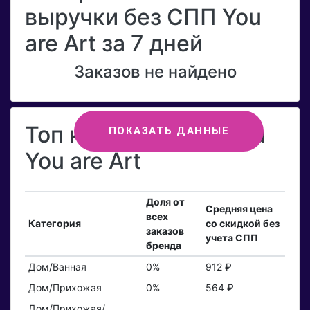
выручки без СПП You
are Art за 7 дней
Заказов не найдено
Топ категорий бренда
ПОКАЗАТЬ ДАННЫЕ
You are Art
Доля от
Средняя цена
всех
Категория
со скидкой без
заказов
учета СПП
бренда
Дом/Ванная
0%
912 ₽
Дом/Прихожая
0%
564 ₽
Дом/Прихожая/