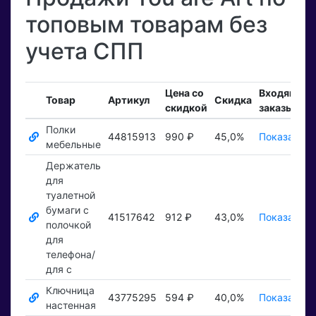
топовым товарам без
учета СПП
Цена со
Входящие
Товар
Артикул
Скидка
скидкой
заказы
Полки
44815913
990 ₽
45,0%
Показать ₽
мебельные
Держатель
для
туалетной
бумаги с
41517642
912 ₽
43,0%
Показать ₽
полочкой
для
телефона/
для с
Ключница
43775295
594 ₽
40,0%
Показать ₽
настенная