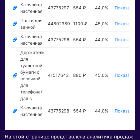
Ключница
43775297
554 ₽
44,0%
Показать ₽
настенная
Полки для
44802389
1100 ₽
45,0%
Показать ₽
ванной
Ключница
43775296
554 ₽
44,0%
Показать ₽
настенная
Держатель
для
туалетной
бумаги с
41517643
880 ₽
45,0%
Показать ₽
полочкой
для
телефона/
для с
Ключница
43775298
554 ₽
44,0%
Показать ₽
настенная
На этой странице представлена аналитика продаж