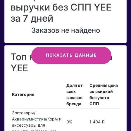
выручки без СПП YEE
за 7 дней
Заказов не найдено
Топ категорий бренда
ПОКАЗАТЬ ДАННЫЕ
YEE
Доля от
Средняя цена
всех
со скидкой
Категория
заказов
без учета
бренда
СПП
Зоотовары/
Аквариумистика/Корм и
0%
1 404 ₽
аксессуары для