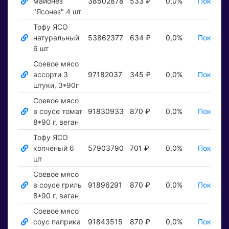
майонез
38502878
533 ₽
0,0%
Показат
"Ясонез" 4 шт
Тофу ЯСО
натуральный
53862377
634 ₽
0,0%
Показат
6 шт
Соевое мясо
ассорти 3
97182037
345 ₽
0,0%
Показат
штуки, 3*90г
Соевое мясо
в соусе томат
91830933
870 ₽
0,0%
Показат
8*90 г, веган
Тофу ЯСО
копченый 6
57903790
701 ₽
0,0%
Показат
шт
Соевое мясо
в соусе гриль
91896291
870 ₽
0,0%
Показат
8*90 г, веган
Соевое мясо
соус паприка
91843515
870 ₽
0,0%
Показат