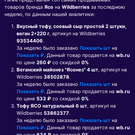
товаров бренда
Ясо
на
Wildberries
за последнюю
неделю, по данным нашей аналитики:
Вкусный тофу, соевый сыр простой 2 штуки,
веган 2*220 г
, артикул на Wildberries
93534406
.
За неделю было заказано
Показать шт
на
Показать ₽
. Данный товар продается на
wb.ru
по цене
260 ₽
co скидкой
0%
Веганский майонез "Ясонез" 4 шт
, артикул на
Wildberries
38502878
.
За неделю было заказано
Показать шт
на
Показать ₽
. Данный товар продается на
wb.ru
по цене
533 ₽
co скидкой
0%
Тофу ЯСО натуральный 6 шт
, артикул на
Wildberries
53862377
.
За неделю было заказано
Показать шт
на
Показать ₽
. Данный товар продается на
wb.ru
по цене
634 ₽
co скидкой
0%