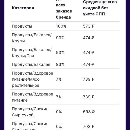
Средняя цена со
всех
Категория
скидкой без
заказов
учета СПП
бренда
Продукты
100%
573 ₽
Продукты/Бакалея/
93%
474 ₽
Крупы
Продукты/Бакалея/
93%
474 ₽
Крупы/Соя
Продукты/Бакалея
93%
474 ₽
Продукты/Здоровое
питание/Мясо
7%
739 ₽
растительное
Продукты/Здоровое
7%
739 ₽
питание
Продукты/Снеки/
0%
698 ₽
Сыр сухой
Продукты/Снеки/
0%
703 ₽
Сыры сухие