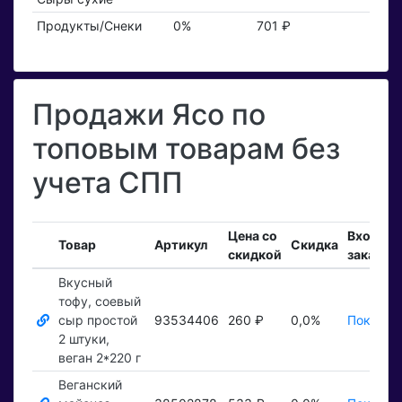
Продукты/Снеки
0%
701 ₽
Продажи Ясо по
топовым товарам без
учета СПП
Цена со
Входящ
Товар
Артикул
Скидка
скидкой
заказы
Вкусный
тофу, соевый
сыр простой
93534406
260 ₽
0,0%
Показат
2 штуки,
веган 2*220 г
Веганский