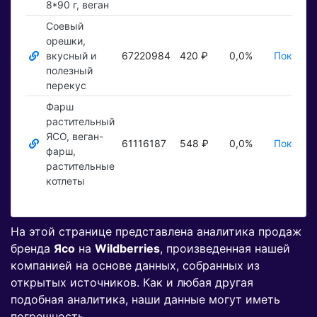
8*90 г, веган
Соевый
орешки,
вкусный и
67220984
420 ₽
0,0%
Показат
полезный
перекус
Фарш
растительный
ЯСО, веган-
61116187
548 ₽
0,0%
Показат
фарш,
растительные
котлеты
На этой странице представлена аналитика продаж
бренда
Ясо
на
Wildberries
, произведенная нашей
компанией на основе данных, собранных из
открытых источников. Как и любая другая
подобная аналитика, наши данные могут иметь
погрешность.