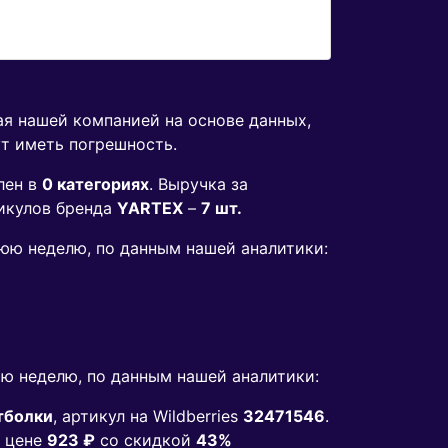
ая нашей компанией на основе данных,
ут иметь погрешность.
лен в
0 категориях
. Выручка за
икулов бренда
YARTEX
–
7 шт.
нюю неделю, по данным нашей аналитики:
ю неделю, по данным нашей аналитики:
тболки
, артикул на Wildberries
32471546
.
 цене
923 ₽
co скидкой
43%