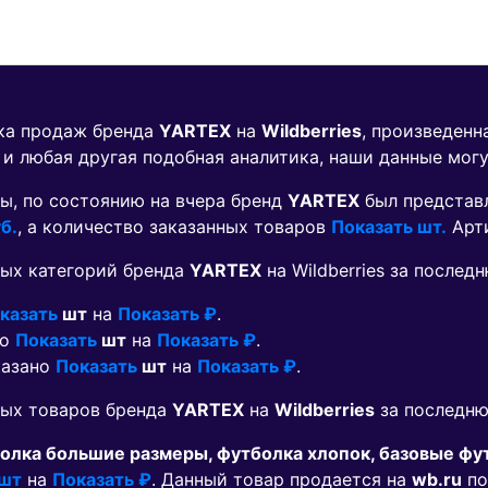
ика продаж бренда
YARTEX
на
Wildberries
, произведенн
 и любая другая подобная аналитика, наши данные мог
ы, по состоянию на вчера бренд
YARTEX
был представ
б.
, а количество заказанных товаров
Показать шт.
Арт
ых категорий бренда
YARTEX
на Wildberries за послед
казать
шт
на
Показать ₽
.
но
Показать
шт
на
Показать ₽
.
казано
Показать
шт
на
Показать ₽
.
мых товаров бренда
YARTEX
на
Wildberries
за последню
болка большие размеры, футболка хлопок, базовые фу
 шт
на
Показать ₽
. Данный товар продается на
wb.ru
по