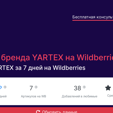
Бесплатная консуль
бренда YARTEX на Wildberr
TEX за 7 дней на Wildberries
 ₽
7
38
Сре
 дней
Артикулов на WB
Добавлений в любимые
Обновить данные