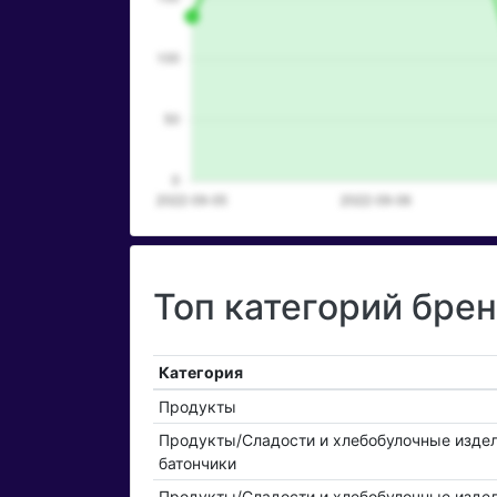
Топ категорий бре
Категория
Продукты
Продукты/Сладости и хлебобулочные изде
батончики
Продукты/Сладости и хлебобулочные изде