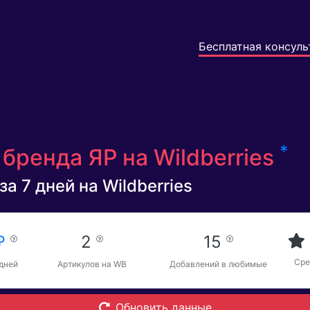
Бесплатная консуль
*
бренда ЯР на Wildberries
а 7 дней на Wildberries
 ₽
2
15
Сре
 дней
Артикулов на WB
Добавлений в любимые
Обновить данные