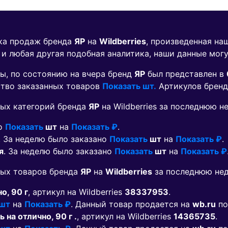
ика продаж бренда
ЯР
на
Wildberries
, произведенная на
 и любая другая подобная аналитика, наши данные мог
ы, по состоянию на вчера бренд
ЯР
был представлен в
ество заказанных товаров
Показать шт.
Артикулов брен
ых категорий бренда
ЯР
на Wildberries за последнюю н
но
Показать
шт
на
Показать ₽
.
. За неделю было заказано
Показать
шт
на
Показать ₽
.
я
. За неделю было заказано
Показать
шт
на
Показать ₽
мых товаров бренда
ЯР
на
Wildberries
за последнюю нед
о, 90 г
, артикул на Wildberries
38337953
.
 шт
на
Показать ₽
. Данный товар продается на
wb.ru
по
на отлично, 90 г .
, артикул на Wildberries
14365735
.