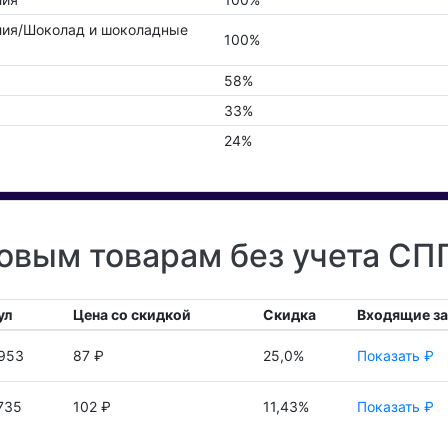
лия/Шоколад и шоколадные
100%
58%
33%
24%
овым товарам без учета СП
ул
Цена со скидкой
Скидка
Входящие з
953
87 ₽
25,0%
Показать ₽
735
102 ₽
11,43%
Показать ₽