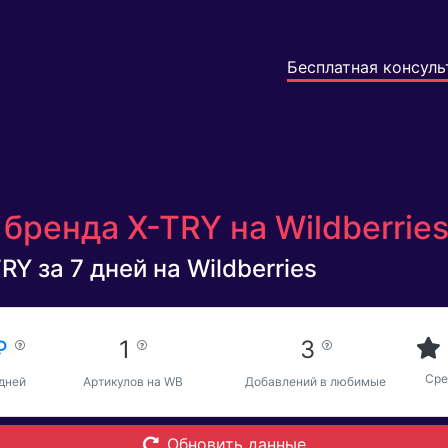
Бесплатная консуль
бренда X-TRY на Wildberrie
Y за 7 дней на Wildberries
 ₽
1
3
Сре
 дней
Артикулов на WB
Добавлений в любимые
Обновить данные