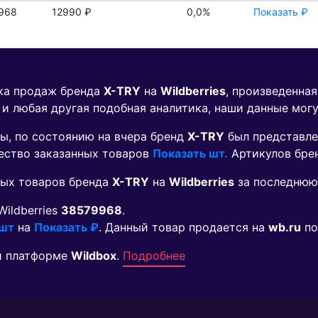
968
12990 ₽
0,0%
Показать ₽
ика продаж бренда
X-TRY
на
Wildberries
, произведенна
 и любая другая подобная аналитика, наши данные мог
ы, по состоянию на вчера бренд
X-TRY
был представле
чество заказанных товаров
Показать шт.
Артикулов бре
мых товаров бренда
X-TRY
на
Wildberries
за последнюю 
Wildberries
38579968
.
 шт
на
Показать ₽
. Данный товар продается на
wb.ru
по
й платформе
Wildbox
.
Подробнее