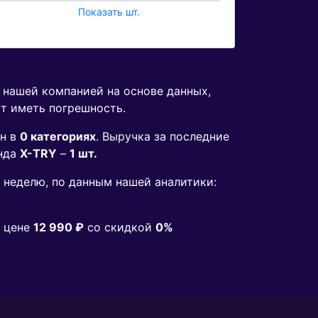
Показать шт.
я нашей компанией на основе данных,
ут иметь погрешность.
н в
0 категориях
. Выручка за последние
нда
X-TRY
–
1 шт.
неделю, по данным нашей аналитики:
 цене
12 990 ₽
co скидкой
0%