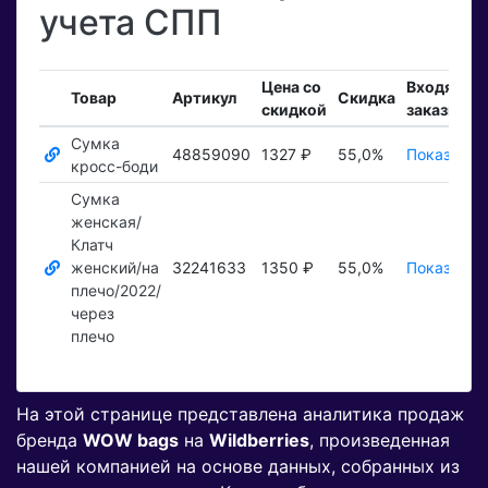
учета СПП
Цена со
Входящие
Товар
Артикул
Скидка
скидкой
заказы
Сумка
48859090
1327 ₽
55,0%
Показать 
кросс-боди
Сумка
женская/
Клатч
женский/на
32241633
1350 ₽
55,0%
Показать 
плечо/2022/
через
плечо
На этой странице представлена аналитика продаж
бренда
WOW bags
на
Wildberries
, произведенная
нашей компанией на основе данных, собранных из