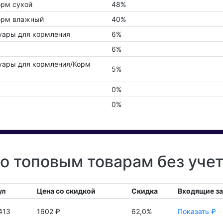
орм сухой
48%
орм влажный
40%
уары для кормления
6%
6%
уары для кормления/Корм
5%
0%
0%
о топовым товарам без уче
ул
Цена со скидкой
Скидка
Входящие з
413
1602 ₽
62,0%
Показать ₽