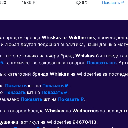
920
4589 ₽
3,86%
Показать ₽
ика продаж бренда
Whiskas
на
Wildberries
, произведенн
 и любая другая подобная аналитика, наши данные мог
ы, по состоянию на вчера бренд
Whiskas
был представ
б.
, а количество заказанных товаров
Показать шт.
Арт
ых категорий бренда
Whiskas
на Wildberries за после
ано
Показать
шт
на
Показать ₽
.
но
Показать
шт
на
Показать ₽
.
 заказано
Показать
шт
на
Показать ₽
.
мых товаров бренда
Whiskas
на
Wildberries
за последню
душечки
, артикул на Wildberries
94670413
.