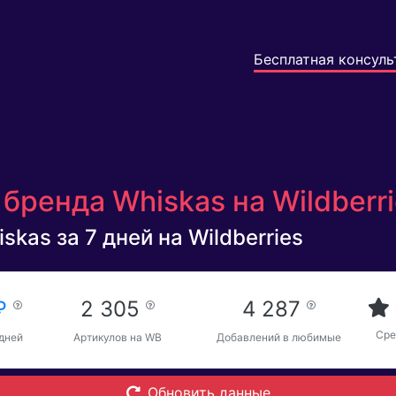
Бесплатная консуль
бренда Whiskas на Wildberr
kas за 7 дней на Wildberries
 ₽
2 305
4 287
Сре
 дней
Артикулов на WB
Добавлений в любимые
Обновить данные