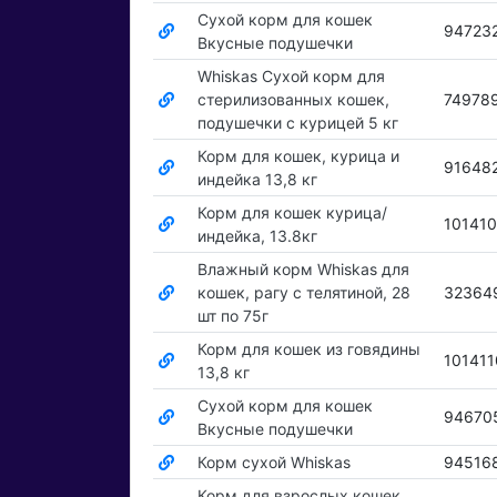
Сухой корм для кошек
94723
Вкусные подушечки
Whiskas Сухой корм для
стерилизованных кошек,
74978
подушечки с курицей 5 кг
Корм для кошек, курица и
91648
индейка 13,8 кг
Корм для кошек курица/
101410
индейка, 13.8кг
Влажный корм Whiskas для
кошек, рагу с телятиной, 28
32364
шт по 75г
Корм для кошек из говядины
101411
13,8 кг
Сухой корм для кошек
94670
Вкусные подушечки
Корм сухой Whiskas
94516
Корм для взрослых кошек,