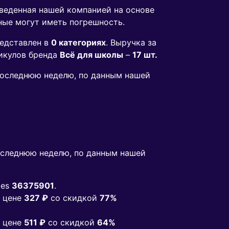
зведенная нашей компанией на основе
ные могут иметь погрешность.
едставлен в
0 категориях
. Выручка за
икулов бренда
Всё для школы
–
17 шт.
 последнюю неделю, по данным нашей
следнюю неделю, по данным нашей
ies
36375901
.
 цене
327 ₽
co скидкой
77%
 цене
511 ₽
co скидкой
64%