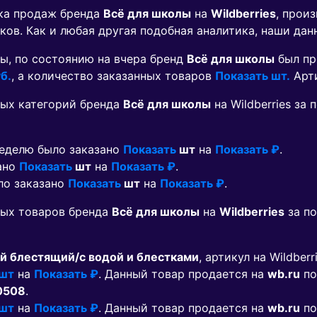
ика продаж бренда
Всё для школы
на
Wildberries
, прои
ков. Как и любая другая подобная аналитика, наши дан
ы, по состоянию на вчера бренд
Всё для школы
был пр
б.
, а количество заказанных товаров
Показать шт.
Арт
ых категорий бренда
Всё для школы
на Wildberries за
неделю было заказано
Показать
шт
на
Показать ₽
.
зано
Показать
шт
на
Показать ₽
.
ыло заказано
Показать
шт
на
Показать ₽
.
мых товаров бренда
Всё для школы
на
Wildberries
за по
й блестящий/с водой и блестками
, артикул на Wildberr
 шт
на
Показать ₽
. Данный товар продается на
wb.ru
по
0508
.
 шт
на
Показать ₽
. Данный товар продается на
wb.ru
по