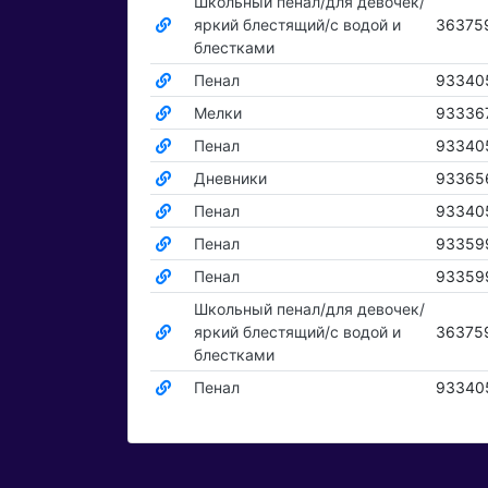
Школьный пенал/для девочек/
яркий блестящий/с водой и
36375
блестками
Пенал
93340
Мелки
93336
Пенал
93340
Дневники
93365
Пенал
93340
Пенал
93359
Пенал
93359
Школьный пенал/для девочек/
яркий блестящий/с водой и
36375
блестками
Пенал
93340