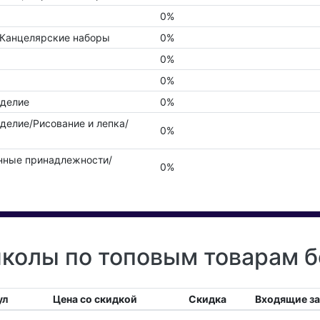
0%
Канцелярские наборы
0%
0%
0%
оделие
0%
делие/Рисование и лепка/
0%
нные принадлежности/
0%
колы по топовым товарам б
ул
Цена со скидкой
Скидка
Входящие з