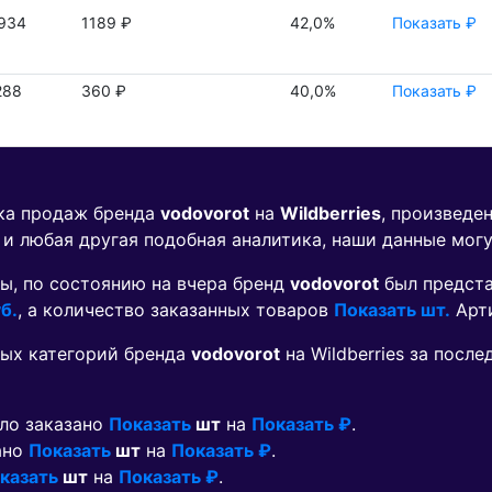
934
1189 ₽
42,0%
Показать ₽
288
360 ₽
40,0%
Показать ₽
ика продаж бренда
vodovorot
на
Wildberries
, произведе
 и любая другая подобная аналитика, наши данные мог
ы, по состоянию на вчера бренд
vodovorot
был предст
б.
, а количество заказанных товаров
Показать шт.
Арт
ых категорий бренда
vodovorot
на Wildberries за посл
ыло заказано
Показать
шт
на
Показать ₽
.
ано
Показать
шт
на
Показать ₽
.
казать
шт
на
Показать ₽
.