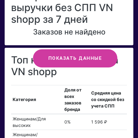
выручки без СПП VN
shopp за 7 дней
Заказов не найдено
Топ категорий бренда
ПОКАЗАТЬ ДАННЫЕ
VN shopp
Доля от
Средняя цена
всех
Категория
со скидкой без
заказов
учета СПП
бренда
Женщинам/Для
0%
1 596 ₽
высоких
Женщинам/