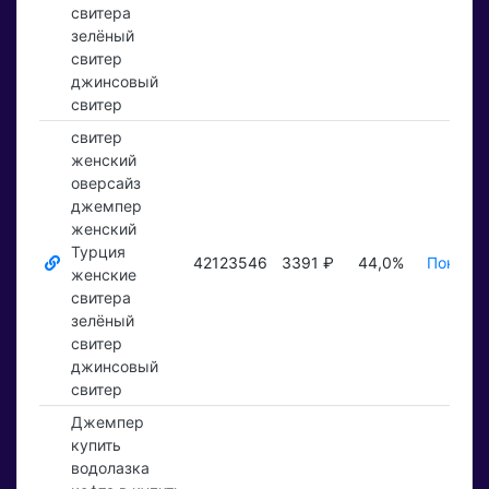
свитера
зелёный
свитер
джинсовый
свитер
свитер
женский
оверсайз
джемпер
женский
Турция
42123546
3391 ₽
44,0%
Показат
женские
свитера
зелёный
свитер
джинсовый
свитер
Джемпер
купить
водолазка