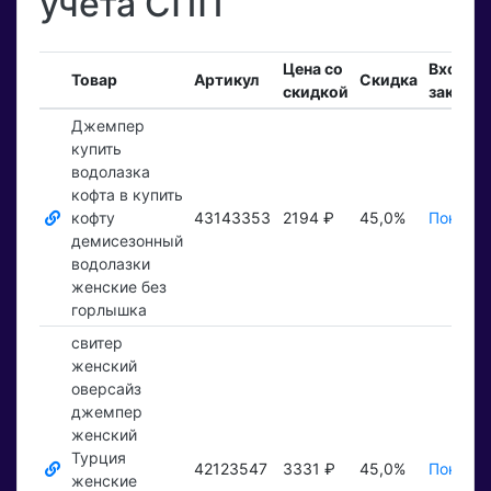
учета СПП
Цена со
Входящ
Товар
Артикул
Скидка
скидкой
заказы
Джемпер
купить
водолазка
кофта в купить
кофту
43143353
2194 ₽
45,0%
Показат
демисезонный
водолазки
женские без
горлышка
свитер
женский
оверсайз
джемпер
женский
Турция
42123547
3331 ₽
45,0%
Показат
женские