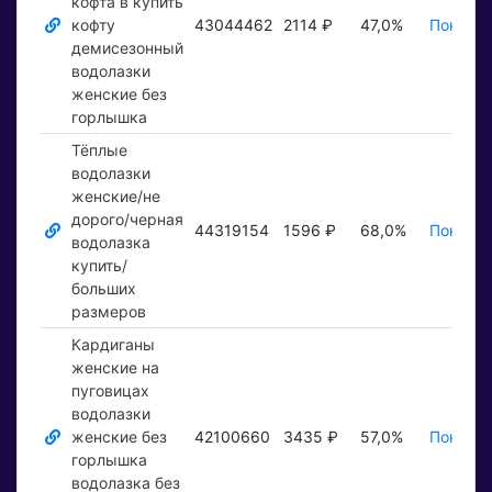
кофта в купить
кофту
43044462
2114 ₽
47,0%
Показат
демисезонный
водолазки
женские без
горлышка
Тёплые
водолазки
женские/не
дорого/черная
44319154
1596 ₽
68,0%
Показат
водолазка
купить/
больших
размеров
Кардиганы
женские на
пуговицах
водолазки
женские без
42100660
3435 ₽
57,0%
Показат
горлышка
водолазка без