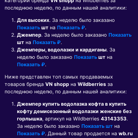
категорий бренда
VN shopp
на Wildberries за
последнюю неделю, по данным нашей аналитики:
Для высоких
. За неделю было заказано
Показать
шт
на
Показать ₽
.
Джемпер
. За неделю было заказано
Показать
шт
на
Показать ₽
.
Джемперы, водолазки и кардиганы
. За
неделю было заказано
Показать
шт
на
Показать ₽
.
Ниже представлен топ самых продаваемых
товаров бренда
VN shopp
на
Wildberries
за
последнюю неделю, по данным нашей аналитики:
Джемпер купить водолазка кофта в купить
кофту демисезонный водолазки женские без
горлышка
, артикул на Wildberries
43143353
.
За неделю было заказано
Показать шт
на
Показать ₽
. Данный товар продается на
wb.ru