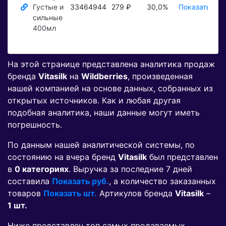
Густые и
33464944
279 ₽
30,0%
Показать ₽
сильные
400мл
На этой странице представлена аналитика продаж
бренда
Vitasilk
на
Wildberries
, произведенная
нашей компанией на основе данных, собранных из
открытых источников. Как и любая другая
подобная аналитика, наши данные могут иметь
погрешность.
По данным нашей аналитической системы, по
состоянию на вчера бренд
Vitasilk
был представлен
в
0 категориях
. Выручка за последние 7 дней
составила
Показать руб.
, а количество заказанных
товаров
Показать шт.
Артикулов бренда
Vitasilk
–
1 шт.
Ниже представлен топ самых продаваемых