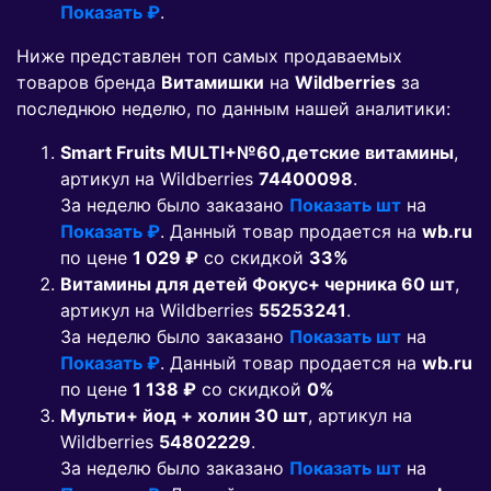
Показать ₽
.
Ниже представлен топ самых продаваемых
товаров бренда
Витамишки
на
Wildberries
за
последнюю неделю, по данным нашей аналитики:
Smart Fruits MULTI+№60,детские витамины
,
артикул на Wildberries
74400098
.
За неделю было заказано
Показать шт
на
Показать ₽
. Данный товар продается на
wb.ru
по цене
1 029 ₽
co скидкой
33%
Витамины для детей Фокус+ черника 60 шт
,
артикул на Wildberries
55253241
.
За неделю было заказано
Показать шт
на
Показать ₽
. Данный товар продается на
wb.ru
по цене
1 138 ₽
co скидкой
0%
Мульти+ йод + холин 30 шт
, артикул на
Wildberries
54802229
.
За неделю было заказано
Показать шт
на