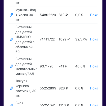
шт
Мульти+ йод
+ холин 30
54802229
819 ₽
0,0%
Показать
шт
Витамины
для детей
ИММУНО+
74411722
1029 ₽
32,57%
Показать
для детей с
облепихой
60
Витамины
для детей
9371726
741 ₽
40,0%
Показать
жевательные
мишки/БАД
Фокус+
черника
55252899
823 ₽
0,0%
Показать
пастилки, 30
шт.
Био+
55251041
1116 ₽
0,0%
Показать