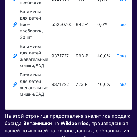
пребиотик
Витамины
для детей
Био+
55250705
842 ₽
0,0%
Показать
пребиотик,
30 шт
Витамины
для детей
9371727
993 ₽
40,0%
Показать
жевательные
мишки/БАД
Витамины
для детей
9371722
723 ₽
40,0%
Показать
жевательные
мишки/БАД
На этой странице представлена аналитика продаж
бренда
Витамишки
на
Wildberries
, произведенная
нашей компанией на основе данных, собранных из