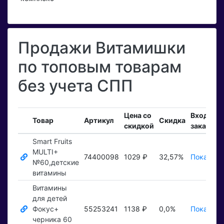
Продажи Витамишки
по топовым товарам
без учета СПП
Цена со
Входящи
Товар
Артикул
Скидка
скидкой
заказы
Smart Fruits
MULTI+
74400098
1029 ₽
32,57%
Показать
№60,детские
витамины
Витамины
для детей
Фокус+
55253241
1138 ₽
0,0%
Показать
черника 60