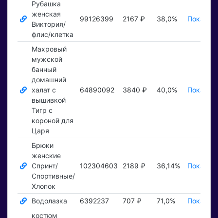
Рубашка
женская
99126399
2167 ₽
38,0%
Показать
Виктория/
флис/клетка
Махровый
мужской
банный
домашний
халат с
64890092
3840 ₽
40,0%
Показать
вышивкой
Тигр с
короной для
Царя
Брюки
женские
Спринт/
102304603
2189 ₽
36,14%
Показать
Спортивные/
Хлопок
Водолазка
6392237
707 ₽
71,0%
Показать
костюм