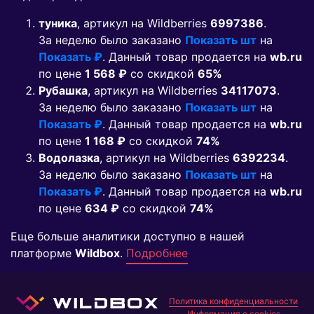
туника
, артикул на Wildberries
6997386
.
За неделю было заказано
Показать шт
на
Показать ₽
. Данный товар продается на
wb.ru
по цене
1 568 ₽
co скидкой
65%
Рубашка
, артикул на Wildberries
34117073
.
За неделю было заказано
Показать шт
на
Показать ₽
. Данный товар продается на
wb.ru
по цене
1 168 ₽
co скидкой
74%
Водолазка
, артикул на Wildberries
6392234
.
За неделю было заказано
Показать шт
на
Показать ₽
. Данный товар продается на
wb.ru
по цене
634 ₽
co скидкой
74%
Еще больше аналитики доступно в нашей
платформе
Wildbox
.
Подробнее
Политика конфиденциальности
Информация о cookies