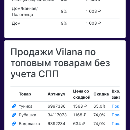
Дом/Ванная/
9%
1 003 ₽
Полотенца
Дом
9%
1 003 ₽
Продажи Vilana по
топовым товарам без
учета СПП
Цена со
Входящ
Товар
Артикул
Скидка
скидкой
заказы
туника
6997386
1568 ₽
65,0%
Показать
Рубашка
34117073
1168 ₽
74,0%
Показать
Водолазка
6392234
634 ₽
74,0%
Показать