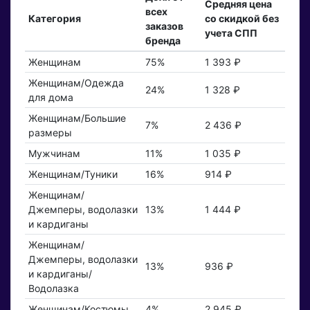
Средняя цена
всех
Категория
со скидкой без
заказов
учета СПП
бренда
Женщинам
75%
1 393 ₽
Женщинам/Одежда
24%
1 328 ₽
для дома
Женщинам/Большие
7%
2 436 ₽
размеры
Мужчинам
11%
1 035 ₽
Женщинам/Туники
16%
914 ₽
Женщинам/
Джемперы, водолазки
13%
1 444 ₽
и кардиганы
Женщинам/
Джемперы, водолазки
13%
936 ₽
и кардиганы/
Водолазка
Женщинам/Костюмы
4%
2 945 ₽