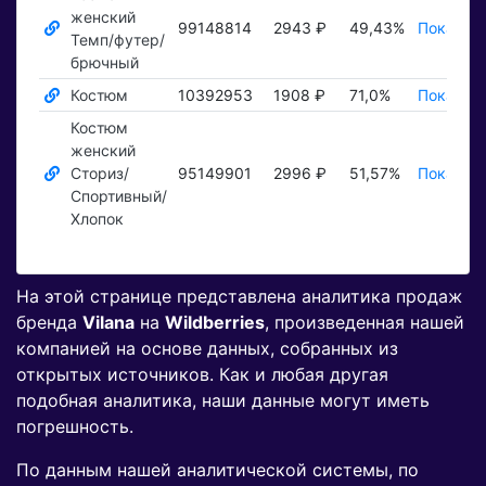
женский
99148814
2943 ₽
49,43%
Показать
Темп/футер/
брючный
Костюм
10392953
1908 ₽
71,0%
Показать
Костюм
женский
Сториз/
95149901
2996 ₽
51,57%
Показать
Спортивный/
Хлопок
На этой странице представлена аналитика продаж
бренда
Vilana
на
Wildberries
, произведенная нашей
компанией на основе данных, собранных из
открытых источников. Как и любая другая
подобная аналитика, наши данные могут иметь
погрешность.
По данным нашей аналитической системы, по