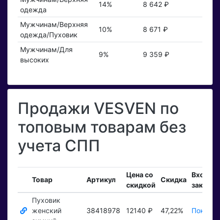
14%
8 642 ₽
одежда
Мужчинам/Верхняя
10%
8 671 ₽
одежда/Пуховик
Мужчинам/Для
9%
9 359 ₽
высоких
Продажи VESVEN по
топовым товарам без
учета СПП
Цена со
Входящ
Товар
Артикул
Скидка
скидкой
заказы
Пуховик
женский
38418978
12140 ₽
47,22%
Показат