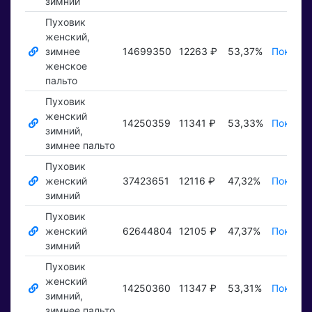
зимний
Пуховик
женский,
зимнее
14699350
12263 ₽
53,37%
Показат
женское
пальто
Пуховик
женский
14250359
11341 ₽
53,33%
Показат
зимний,
зимнее пальто
Пуховик
женский
37423651
12116 ₽
47,32%
Показат
зимний
Пуховик
женский
62644804
12105 ₽
47,37%
Показат
зимний
Пуховик
женский
14250360
11347 ₽
53,31%
Показат
зимний,
зимнее пальто