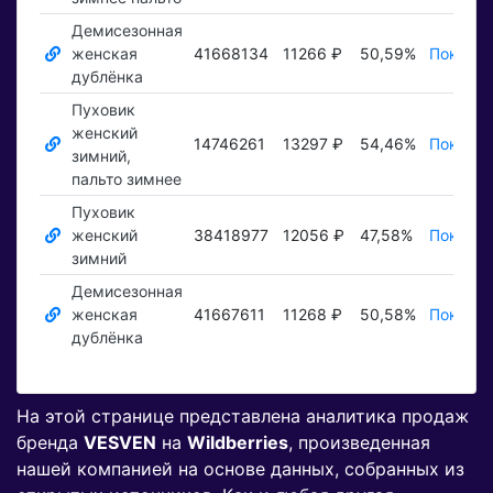
Демисезонная
женская
41668134
11266 ₽
50,59%
Показат
дублёнка
Пуховик
женский
14746261
13297 ₽
54,46%
Показат
зимний,
пальто зимнее
Пуховик
женский
38418977
12056 ₽
47,58%
Показат
зимний
Демисезонная
женская
41667611
11268 ₽
50,58%
Показат
дублёнка
На этой странице представлена аналитика продаж
бренда
VESVEN
на
Wildberries
, произведенная
нашей компанией на основе данных, собранных из