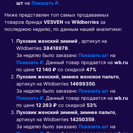
шт
на
Показать ₽
.
Ниже представлен топ самых продаваемых
товаров бренда
VESVEN
на
Wildberries
за
последнюю неделю, по данным нашей аналитики:
Пуховик женский зимний
, артикул на
Wildberries
38418978
.
За неделю было заказано
Показать шт
на
Показать ₽
. Данный товар продается на
wb.ru
по цене
12 140 ₽
co скидкой
47%
Пуховик женский, зимнее женское пальто
,
артикул на Wildberries
14699350
.
За неделю было заказано
Показать шт
на
Показать ₽
. Данный товар продается на
wb.ru
по цене
12 263 ₽
co скидкой
53%
Пуховик женский зимний, зимнее пальто
,
артикул на Wildberries
14250359
.
За неделю было заказано
Показать шт
на