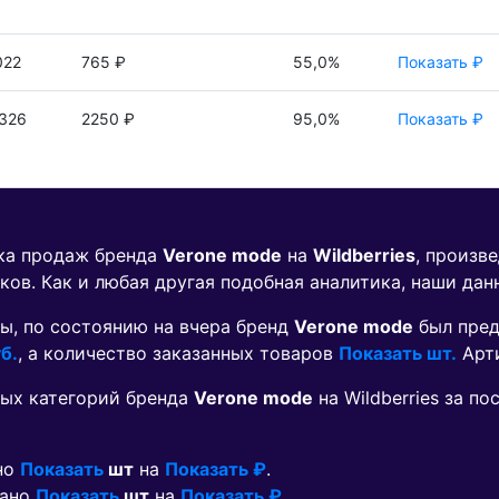
022
765 ₽
55,0%
Показать ₽
326
2250 ₽
95,0%
Показать ₽
ика продаж бренда
Verone mode
на
Wildberries
, произв
ков. Как и любая другая подобная аналитика, наши дан
ы, по состоянию на вчера бренд
Verone mode
был пред
б.
, а количество заказанных товаров
Показать шт.
Арт
ых категорий бренда
Verone mode
на Wildberries за п
ано
Показать
шт
на
Показать ₽
.
зано
Показать
шт
на
Показать ₽
.