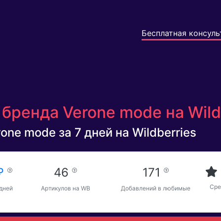
Бесплатная консуль
бренда Verone mode на Wild
one mode за 7 дней на Wildberries
 ₽
46
171
Сре
 дней
Артикулов на WB
Добавлений в любимые