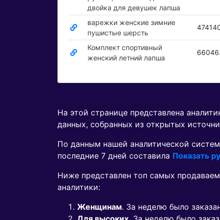
двойка для девушек лапша
варежки женские зимние
47414
пушистые шерсть
Комплект спортивный
66046
женский летний лапша
На этой странице представлена аналит
данных, собранных из открытых источни
По данным нашей аналитической систем
последние 7 дней составила
Показать ру
Ниже представлен топ самых продаваем
аналитики:
Женщинам
. За неделю было заказ
Для высоких
. За неделю было зака