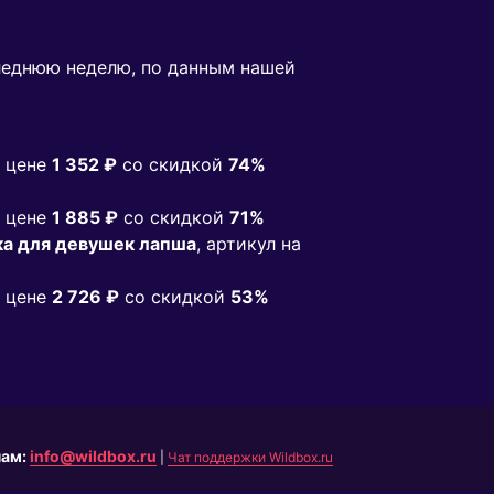
леднюю неделю, по данным нашей
 цене
1 352 ₽
co скидкой
74%
 цене
1 885 ₽
co скидкой
71%
ка для девушек лапша
, артикул на
 цене
2 726 ₽
co скидкой
53%
нам:
info@wildbox.ru
|
Чат поддержки Wildbox.ru