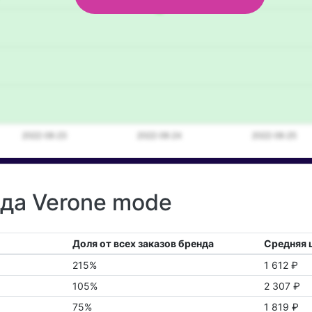
нда Verone mode
Доля от всех заказов бренда
Средняя 
215%
1 612 ₽
105%
2 307 ₽
75%
1 819 ₽