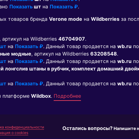
зано
Показать
шт
на
Показать ₽
.
мых товаров бренда
Verone mode
на
Wildberries
за пос
, артикул на Wildberries
46704907
.
 шт
на
Показать ₽
. Данный товар продается на
wb.ru
по
рные модные
, артикул на Wildberries
63208548
.
 шт
на
Показать ₽
. Данный товар продается на
wb.ru
по
й лонгслив штаны в рубчик, комплект домашний двой
 шт
на
Показать ₽
. Данный товар продается на
wb.ru
по
й платформе
Wildbox
.
Подробнее
ка конфиденциальности
Остались вопросы?
Напишите 
ация о cookies