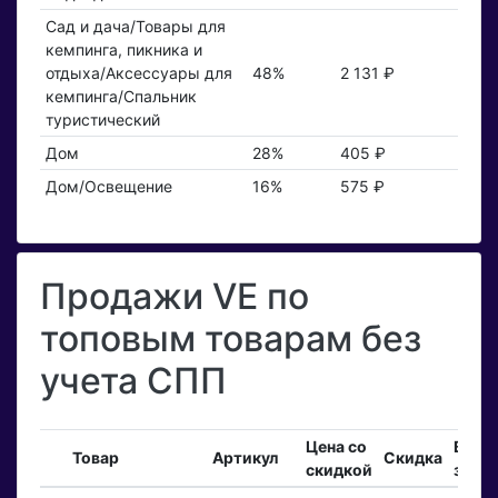
Сад и дача/Товары для
кемпинга, пикника и
отдыха/Аксессуары для
48%
2 131 ₽
кемпинга/Спальник
туристический
Дом
28%
405 ₽
Дом/Освещение
16%
575 ₽
Продажи VE по
топовым товарам без
учета СПП
Цена со
Вход
Товар
Артикул
Скидка
скидкой
зака