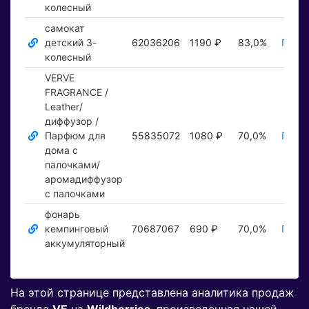
колесный
самокат
детский 3-
62036206
1190 ₽
83,0%
Показ
колесный
VERVE
FRAGRANCE /
Leather/
диффузор /
Парфюм для
55835072
1080 ₽
70,0%
Показ
дома с
палочками/
аромадиффузор
с палочками
фонарь
кемпинговый
70687067
690 ₽
70,0%
Показ
аккумуляторный
На этой странице представлена аналитика продаж