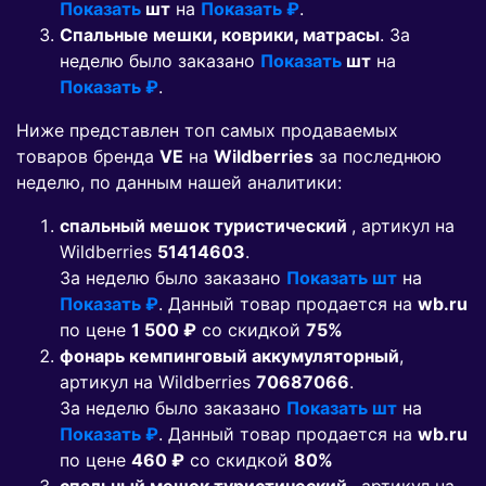
Показать
шт
на
Показать ₽
.
Спальные мешки, коврики, матрасы
. За
неделю было заказано
Показать
шт
на
Показать ₽
.
Ниже представлен топ самых продаваемых
товаров бренда
VE
на
Wildberries
за последнюю
неделю, по данным нашей аналитики:
спальный мешок туристический
, артикул на
Wildberries
51414603
.
За неделю было заказано
Показать шт
на
Показать ₽
. Данный товар продается на
wb.ru
по цене
1 500 ₽
co скидкой
75%
фонарь кемпинговый аккумуляторный
,
артикул на Wildberries
70687066
.
За неделю было заказано
Показать шт
на
Показать ₽
. Данный товар продается на
wb.ru
по цене
460 ₽
co скидкой
80%