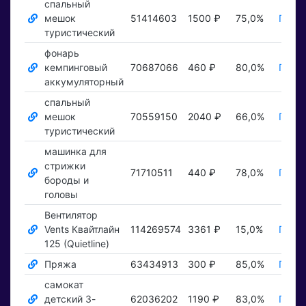
спальный
мешок
51414603
1500 ₽
75,0%
Показ
туристический
фонарь
кемпинговый
70687066
460 ₽
80,0%
Показ
аккумуляторный
спальный
мешок
70559150
2040 ₽
66,0%
Показ
туристический
машинка для
стрижки
71710511
440 ₽
78,0%
Показ
бороды и
головы
Вентилятор
Vents Квайтлайн
114269574
3361 ₽
15,0%
Показ
125 (Quietline)
Пряжа
63434913
300 ₽
85,0%
Показ
самокат
детский 3-
62036202
1190 ₽
83,0%
Показ