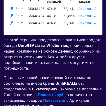
скидкой
заказы
тов
Зонт
35948426
474 ₽
72,14%
Показать ₽
Пока
Зонт
35948424
461 ₽
72,86%
Показать ₽
Пока
Зонт
35948425
474 ₽
72,14%
Показать ₽
Пока
На этой странице представлена аналитика продаж
бренда
UmbREALla
на
Wildberries
, произведенная
нашей компанией на основе данных, собранных из
открытых источников. Как и любая другая
подобная аналитика, наши данные могут иметь
погрешность.
По данным нашей аналитической системы, по
состоянию на вчера бренд
UmbREALla
был
представлен в
0 категориях
. Выручка за последние
7 дней составила
Показать руб.
, а количество
заказанных товаров
Показать шт.
Артикулов