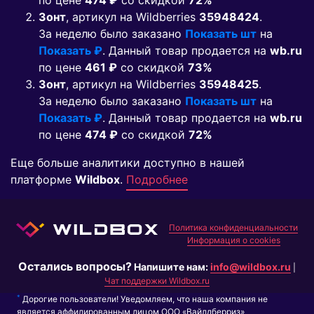
по цене
474 ₽
co скидкой
72%
Зонт
, артикул на Wildberries
35948424
.
За неделю было заказано
Показать шт
на
Показать ₽
. Данный товар продается на
wb.ru
по цене
461 ₽
co скидкой
73%
Зонт
, артикул на Wildberries
35948425
.
За неделю было заказано
Показать шт
на
Показать ₽
. Данный товар продается на
wb.ru
по цене
474 ₽
co скидкой
72%
Еще больше аналитики доступно в нашей
платформе
Wildbox
.
Подробнее
Политика конфиденциальности
Информация о cookies
Остались вопросы?
Напишите нам:
info@wildbox.ru
|
Чат поддержки Wildbox.ru
*
Дорогие пользователи! Уведомляем, что наша компания не
является аффилированным лицом ООО «Вайлдберриз»