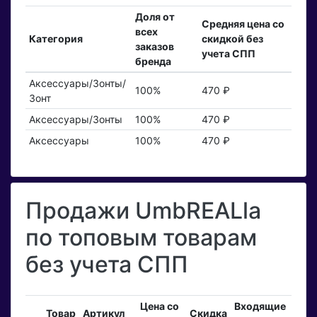
Доля от
Средняя цена со
всех
Категория
скидкой без
заказов
учета СПП
бренда
Аксессуары/Зонты/
100%
470 ₽
Зонт
Аксессуары/Зонты
100%
470 ₽
Аксессуары
100%
470 ₽
Продажи UmbREALla
по топовым товарам
без учета СПП
Цена со
Входящие
Зак
Товар
Артикул
Скидка