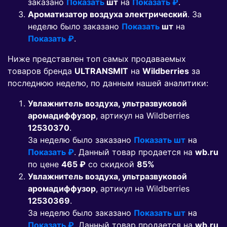
заказано
Показать
шт
на
Показать ₽
.
Ароматизатор воздуха электрический
. За
неделю было заказано
Показать
шт
на
Показать ₽
.
Ниже представлен топ самых продаваемых
товаров бренда
ULTRANSMIT
на
Wildberries
за
последнюю неделю, по данным нашей аналитики:
Увлажнитель воздуха, ультразвуковой
аромадиффузор
, артикул на Wildberries
12530370
.
За неделю было заказано
Показать шт
на
Показать ₽
. Данный товар продается на
wb.ru
по цене
465 ₽
co скидкой
85%
Увлажнитель воздуха, ультразвуковой
аромадиффузор
, артикул на Wildberries
12530369
.
За неделю было заказано
Показать шт
на
Показать ₽
. Данный товар продается на
wb.ru