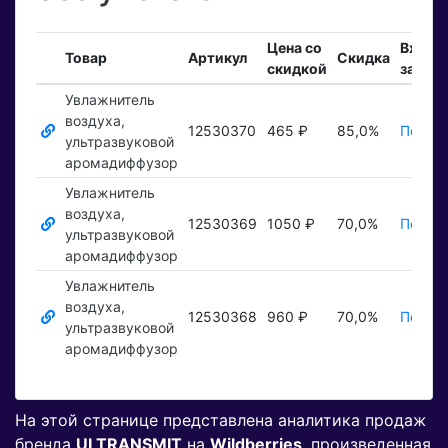
Цена со
Входя
Товар
Артикул
Скидка
скидкой
заказ
Увлажнитель
воздуха,
12530370
465 ₽
85,0%
Показа
ультразвуковой
аромадиффузор
Увлажнитель
воздуха,
12530369
1050 ₽
70,0%
Показа
ультразвуковой
аромадиффузор
Увлажнитель
воздуха,
12530368
960 ₽
70,0%
Показа
ультразвуковой
аромадиффузор
На этой странице представлена аналитика продаж
бренда
ULTRANSMIT
на
Wildberries
, произведенная