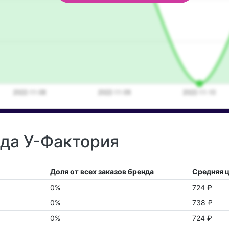
нда У-Фактория
Доля от всех заказов бренда
Средняя ц
0%
724 ₽
0%
738 ₽
0%
724 ₽