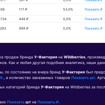
899
117 ₽
53,0%
Показать ₽
3734
449 ₽
0,0%
Показать ₽
7293
999 ₽
0,0%
Показать ₽
ика продаж бренда
У-Фактория
на
Wildberries
, произве
ков. Как и любая другая подобная аналитика, наши дан
ы, по состоянию на вчера бренд
У-Фактория
был предс
б.
, а количество заказанных товаров
Показать шт.
Арт
ых категорий бренда
У-Фактория
на Wildberries за по
зано
Показать
шт
на
Показать ₽
.