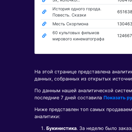
История одного города.
65163
Повесть. Сказки
Месть Скорпиона
13046
60 культовых фильмов
12466
мирового кинематографа
На этой странице представлена аналит
данных, собранных из открытых источни
По данным нашей аналитической систем
последние 7 дней составила
Показать ру
Ниже представлен топ самых продаваем
аналитики:
Букинистика
. За неделю было зака