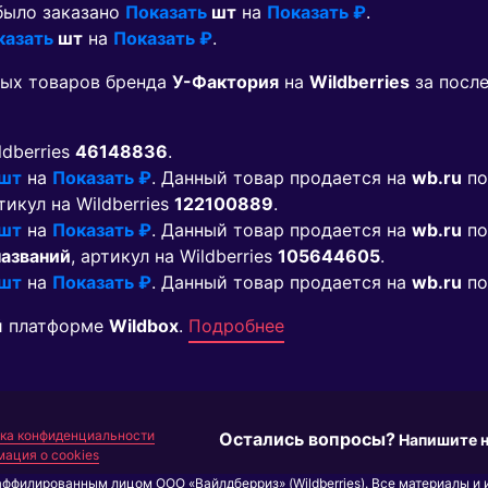
 было заказано
Показать
шт
на
Показать ₽
.
казать
шт
на
Показать ₽
.
мых товаров бренда
У-Фактория
на
Wildberries
за посл
ldberries
46148836
.
 шт
на
Показать ₽
. Данный товар продается на
wb.ru
по
ртикул на Wildberries
122100889
.
 шт
на
Показать ₽
. Данный товар продается на
wb.ru
по
названий
, артикул на Wildberries
105644605
.
 шт
на
Показать ₽
. Данный товар продается на
wb.ru
по
й платформе
Wildbox
.
Подробнее
ка конфиденциальности
Остались вопросы?
Напишите 
ация о cookies
аффилированным лицом ООО «Вайлдберриз» (Wildberries). Все материалы и