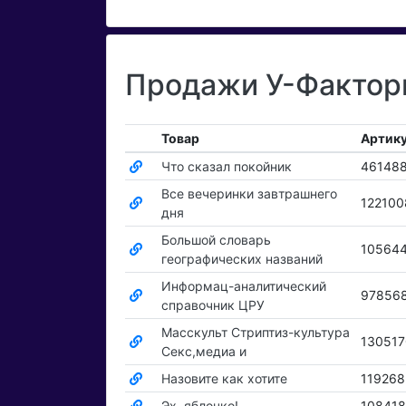
Продажи У-Фактори
Товар
Артик
Что сказал покойник
46148
Все вечеринки завтрашнего
122100
дня
Большой словарь
10564
географических названий
Информац-аналитический
97856
справочник ЦРУ
Масскульт Стриптиз-культура
130517
Секс,медиа и
Назовите как хотите
119268
Эх, яблочко!..
108418