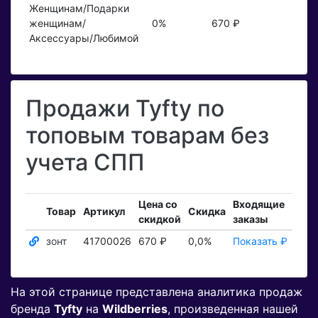
Женщинам/Подарки
женщинам/
0%
670 ₽
Аксессуары/Любимой
Продажи Tyfty по
топовым товарам без
учета СПП
Цена со
Входящие
Зака
Товар
Артикул
Скидка
скидкой
заказы
тов
зонт
41700026
670 ₽
0,0%
Показать ₽
Пока
На этой странице представлена аналитика продаж
бренда
Tyfty
на
Wildberries
, произведенная нашей