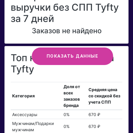
выручки без СПП Tyfty
за 7 дней
Заказов не найдено
Топ категорий бренда
ПОКАЗАТЬ ДАННЫЕ
Tyfty
Доля от
Средняя цена
всех
Категория
со скидкой без
заказов
учета СПП
бренда
Аксессуары
0%
670 ₽
Мужчинам/Подарки
0%
670 ₽
мужчинам