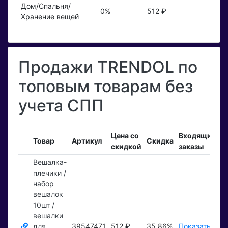
Дом/Спальня/
0%
512 ₽
Хранение вещей
Продажи TRENDOL по
топовым товарам без
учета СПП
Цена со
Входящие
З
Товар
Артикул
Скидка
скидкой
заказы
т
Вешалка-
плечики /
набор
вешалок
10шт /
вешалки
для
39547471
512 ₽
35,86%
Показать ₽
П