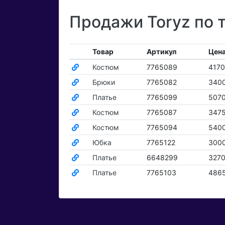
Продажи Toryz по 
Товар
Артикул
Цена
Костюм
7765089
4170
Брюки
7765082
340
Платье
7765099
5070
Костюм
7765087
3475
Костюм
7765094
540
Юбка
7765122
300
Платье
6648299
3270
Платье
7765103
486