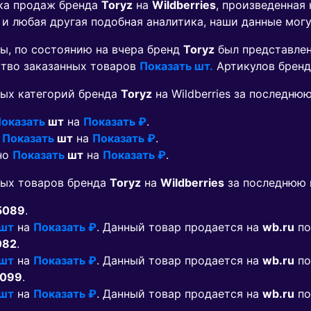
ика продаж бренда
Toryz
на
Wildberries
, произведенная
 и любая другая подобная аналитика, наши данные мог
ы, по состоянию на вчера бренд
Toryz
был представле
ество заказанных товаров
Показать шт.
Артикулов брен
ых категорий бренда
Toryz
на Wildberries за последню
оказать
шт
на
Показать ₽
.
о
Показать
шт
на
Показать ₽
.
ано
Показать
шт
на
Показать ₽
.
мых товаров бренда
Toryz
на
Wildberries
за последнюю 
5089
.
 шт
на
Показать ₽
. Данный товар продается на
wb.ru
по
082
.
 шт
на
Показать ₽
. Данный товар продается на
wb.ru
по
5099
.
 шт
на
Показать ₽
. Данный товар продается на
wb.ru
по