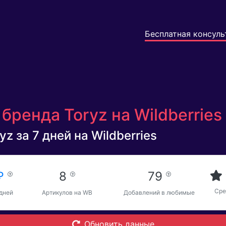
Бесплатная консуль
бренда Toryz на Wildberries
z за 7 дней на Wildberries
 ₽
8
79
Сре
 дней
Артикулов на WB
Добавлений в любимые
Обновить данные