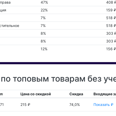
иправа
47%
408 
ция
22%
159 
7%
518 
стительное
7%
518 
8%
303 
8%
303 
12%
156 
по топовым товарам без уч
ул
Цена со скидкой
Скидка
Входящие з
71
215 ₽
74,0%
Показать ₽