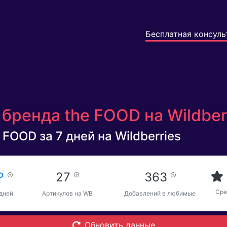
Бесплатная консуль
бренда the FOOD на Wildber
 FOOD за 7 дней на Wildberries
 ₽
27
363
Сре
 дней
Артикулов на WB
Добавлений в любимые
Обновить данные