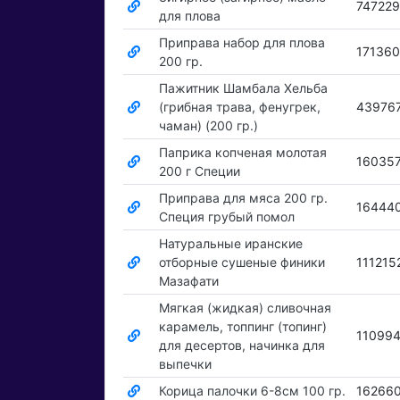
747229
для плова
Приправа набор для плова
17136
200 гр.
Пажитник Шамбала Хельба
(грибная трава, фенугрек,
43976
чаман) (200 гр.)
Паприка копченая молотая
16035
200 г Специи
Приправа для мяса 200 гр.
16444
Специя грубый помол
Натуральные иранские
отборные сушеные финики
111215
Мазафати
Мягкая (жидкая) сливочная
карамель, топпинг (топинг)
11099
для десертов, начинка для
выпечки
Корица палочки 6-8см 100 гр.
16266