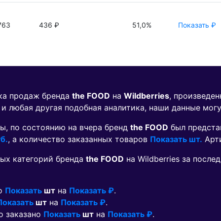
763
436 ₽
51,0%
Показать ₽
ика продаж бренда
the FOOD
на
Wildberries
, произведен
 и любая другая подобная аналитика, наши данные мог
ы, по состоянию на вчера бренд
the FOOD
был предста
б.
, а количество заказанных товаров
Показать шт.
Арт
ых категорий бренда
the FOOD
на Wildberries за посл
но
Показать
шт
на
Показать ₽
.
Показать
шт
на
Показать ₽
.
ло заказано
Показать
шт
на
Показать ₽
.