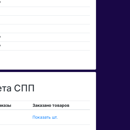
₽
₽
₽
₽
₽
₽
₽
ета СПП
аказы
Заказано товаров
Показать шт.