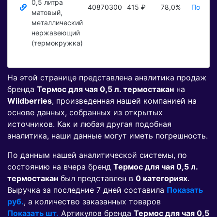
0,5 литра
40870300
415 ₽
78,0%
Показа
матовый,
металлический
нержавеющий
(термокружка)
На этой странице представлена аналитика продаж
бренда
Термос для чая 0,5 л. термостакан
на
Wildberries
, произведенная нашей компанией на
основе данных, собранных из открытых
источников. Как и любая другая подобная
аналитика, наши данные могут иметь погрешность.
По данным нашей аналитической системы, по
состоянию на вчера бренд
Термос для чая 0,5 л.
термостакан
был представлен в
0 категориях
.
Выручка за последние 7 дней составила
Показать
руб.
, а количество заказанных товаров
Показать шт.
Артикулов бренда
Термос для чая 0,5