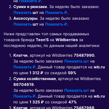
на
Показать ₽
.
Сумки и рюкзаки
. За неделю было заказано
Показать
шт
на
Показать ₽
.
Аксессуары
. За неделю было заказано
Показать
шт
на
Показать ₽
.
Ниже представлен топ самых продаваемых
товаров бренда
Teen'S
на
Wildberries
за
последнюю неделю, по данным нашей аналитики:
Клатчи
, артикул на Wildberries
75487990
.
За неделю было заказано
Показать шт
на
Показать ₽
. Данный товар продается на
wb.ru
по цене
1 312 ₽
co скидкой
59%
Сумка хозяйственная
, артикул на Wildberries
86704619
.
За неделю было заказано
Показать шт
на
Показать ₽
. Данный товар продается на
wb.ru
по цене
1 325 ₽
co скидкой
47%
Клатчи
, артикул на Wildberries
75487988
.