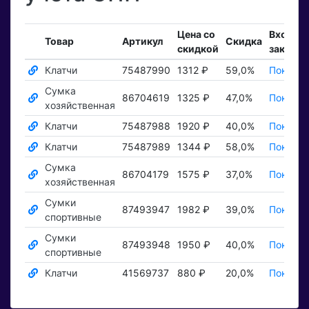
Цена со
Входящ
Товар
Артикул
Скидка
скидкой
заказы
Клатчи
75487990
1312 ₽
59,0%
Показат
Сумка
86704619
1325 ₽
47,0%
Показат
хозяйственная
Клатчи
75487988
1920 ₽
40,0%
Показат
Клатчи
75487989
1344 ₽
58,0%
Показат
Сумка
86704179
1575 ₽
37,0%
Показат
хозяйственная
Сумки
87493947
1982 ₽
39,0%
Показат
спортивные
Сумки
87493948
1950 ₽
40,0%
Показат
спортивные
Клатчи
41569737
880 ₽
20,0%
Показат