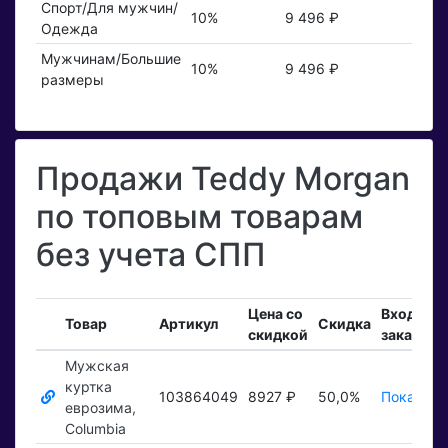
Спорт/Для мужчин/
10%
9 496 ₽
Одежда
Мужчинам/Большие
10%
9 496 ₽
размеры
Продажи Teddy Morgan
по топовым товарам
без учета СПП
Цена со
Входящи
Товар
Артикул
Скидка
скидкой
заказы
Мужская
куртка
103864049
8927 ₽
50,0%
Показать
еврозима,
Columbia