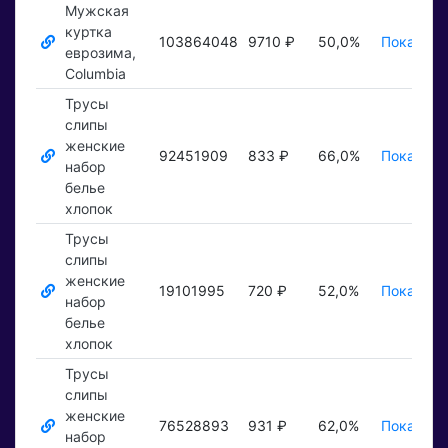
Мужская
куртка
103864048
9710 ₽
50,0%
Показать
еврозима,
Columbia
Трусы
слипы
женские
92451909
833 ₽
66,0%
Показать
набор
белье
хлопок
Трусы
слипы
женские
19101995
720 ₽
52,0%
Показать
набор
белье
хлопок
Трусы
слипы
женские
76528893
931 ₽
62,0%
Показать
набор