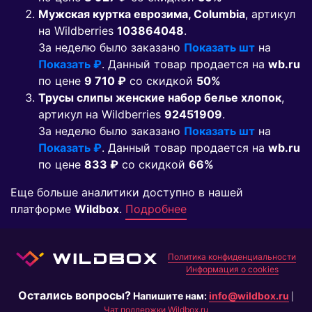
Мужская куртка еврозима, Columbia
, артикул
на Wildberries
103864048
.
За неделю было заказано
Показать шт
на
Показать ₽
. Данный товар продается на
wb.ru
по цене
9 710 ₽
co скидкой
50%
Трусы слипы женские набор белье хлопок
,
артикул на Wildberries
92451909
.
За неделю было заказано
Показать шт
на
Показать ₽
. Данный товар продается на
wb.ru
по цене
833 ₽
co скидкой
66%
Еще больше аналитики доступно в нашей
платформе
Wildbox
.
Подробнее
Политика конфиденциальности
Информация о cookies
Остались вопросы?
Напишите нам:
info@wildbox.ru
|
Чат поддержки Wildbox.ru