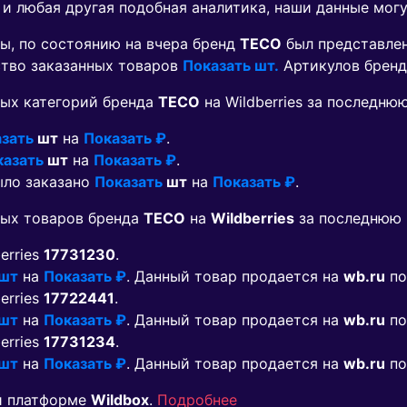
 и любая другая подобная аналитика, наши данные мог
ы, по состоянию на вчера бренд
TECO
был представле
ество заказанных товаров
Показать шт.
Артикулов брен
ых категорий бренда
TECO
на Wildberries за последню
зать
шт
на
Показать ₽
.
казать
шт
на
Показать ₽
.
ыло заказано
Показать
шт
на
Показать ₽
.
мых товаров бренда
TECO
на
Wildberries
за последнюю 
berries
17731230
.
 шт
на
Показать ₽
. Данный товар продается на
wb.ru
по
berries
17722441
.
 шт
на
Показать ₽
. Данный товар продается на
wb.ru
по
berries
17731234
.
 шт
на
Показать ₽
. Данный товар продается на
wb.ru
по
й платформе
Wildbox
.
Подробнее