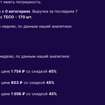
ут иметь погрешность.
н в
0 категориях
. Выручка за последние 7
да
TECO
–
170 шт.
ю неделю, по данным нашей аналитики:
неделю, по данным нашей аналитики:
 цене
1 754 ₽
co скидкой
45%
 цене
803 ₽
co скидкой
45%
 цене
1 056 ₽
co скидкой
45%