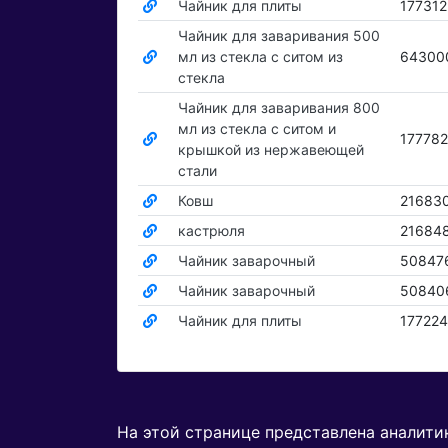
Чайник для плиты
17731
Чайник для заваривания 500
мл из стекла c ситом из
64300
стекла
Чайник для заваривания 800
мл из стекла с ситом и
17778
крышкой из нержавеющей
стали
Ковш
21683
кастрюля
21684
Чайник заварочный
50847
Чайник заварочный
50840
Чайник для плиты
17722
На этой странице представлена аналит