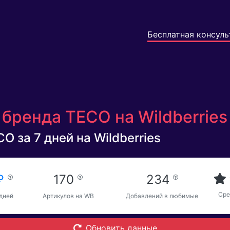
Бесплатная консуль
бренда TECO на Wildberrie
O за 7 дней на Wildberries
 ₽
170
234
Сре
 дней
Артикулов на WB
Добавлений в любимые
Обновить данные