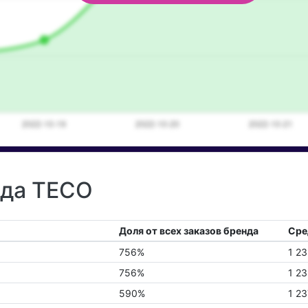
нда TECO
Доля от всех заказов бренда
Сре
756%
1 23
756%
1 23
590%
1 23