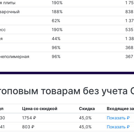
я плиты
190%
1 75
аварочный
188%
838
62%
1 37
есс
190%
535
ля
44%
1 3
96%
368
 неполимерная
96%
367
оповым товарам без учета
ул
Цена со скидкой
Скидка
Входящие з
230
1754 ₽
45,0%
Показать ₽
41
803 ₽
45,0%
Показать ₽