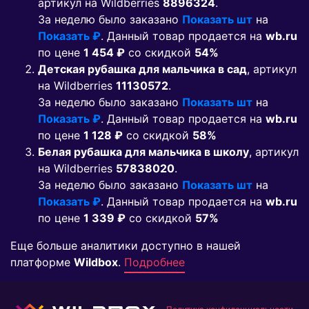
артикул на Wildberries
8896324
.
За неделю было заказано
Показать шт
на
Показать ₽
. Данный товар продается на
wb.ru
по цене
1 454 ₽
co скидкой
54%
Детская рубашка для мальчика в сад
, артикул
на Wildberries
11130572
.
За неделю было заказано
Показать шт
на
Показать ₽
. Данный товар продается на
wb.ru
по цене
1 128 ₽
co скидкой
58%
Белая рубашка для мальчика в школу
, артикул
на Wildberries
57838020
.
За неделю было заказано
Показать шт
на
Показать ₽
. Данный товар продается на
wb.ru
по цене
1 339 ₽
co скидкой
57%
Еще больше аналитики доступно в нашей
платформе
Wildbox
.
Подробнее