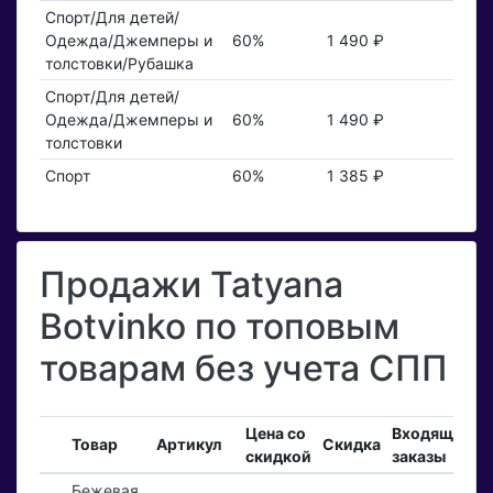
Спорт/Для детей/
Одежда/Джемперы и
60%
1 490 ₽
толстовки/Рубашка
Спорт/Для детей/
Одежда/Джемперы и
60%
1 490 ₽
толстовки
Спорт
60%
1 385 ₽
Продажи Tatyana
Botvinko по топовым
товарам без учета СПП
Цена со
Входящие
Товар
Артикул
Скидка
скидкой
заказы
Бежевая