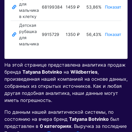
для
68199384
1459 ₽
53,86%
Показать ₽
мальчика
в клетку
Детская
рубашка
9915729
1350 ₽
56,43%
Показать ₽
для
мальчика
На этой странице представлена аналитика продаж
бренда
Tatyana Botvinko
на
Wildberries
,
произведенная нашей компанией на основе данных,
собранных из открытых источников. Как и любая
другая подобная аналитика, наши данные могут
иметь погрешность.
По данным нашей аналитической системы, по
состоянию на вчера бренд
Tatyana Botvinko
был
представлен в
0 категориях
. Выручка за последние