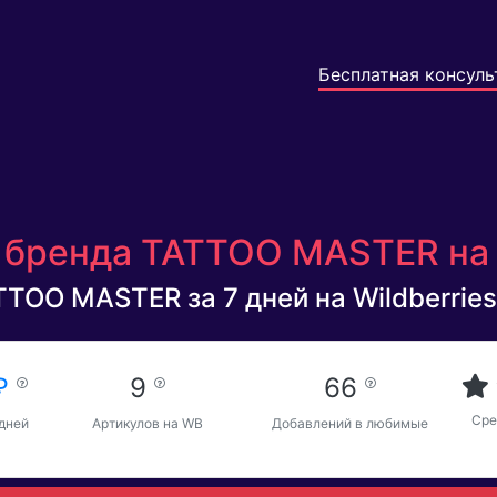
Бесплатная консуль
 бренда TATTOO MASTER на 
TTOO MASTER за 7 дней на Wildberries
 ₽
9
66
Сре
 дней
Артикулов на WB
Добавлений в любимые