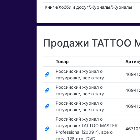
Книги/Хобби и досуг/Журналы/Журналы
Продажи TATTOO M
Товар
Артик
Российский журнал о
46941
татуировке, все о тату
Российский журнал о
46941
татуировке, все о тату
Российский журнал о
46941
татуировке, все о тату
Российский журнал о
татуировке TATTOO MASTER
46710
Professional (2009 г), все о
тату, 128 стр+DVD