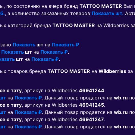
ы, по состоянию на вчера бренд
TATTOO MASTER
был 
б.
, а количество заказанных товаров
Показать шт.
Арт
ых категорий бренда
TATTOO MASTER
на Wildberries 
азано
Показать
шт
на
Показать ₽
.
о
Показать
шт
на
Показать ₽
.
казать
шт
на
Показать ₽
.
мых товаров бренда
TATTOO MASTER
на
Wildberries
за 
се о тату
, артикул на Wildberries
46941244
.
 шт
на
Показать ₽
. Данный товар продается на
wb.ru
по
се о тату
, артикул на Wildberries
46941245
.
 шт
на
Показать ₽
. Данный товар продается на
wb.ru
по
се о тату
, артикул на Wildberries
46941247
.
 шт
на
Показать ₽
. Данный товар продается на
wb.ru
по