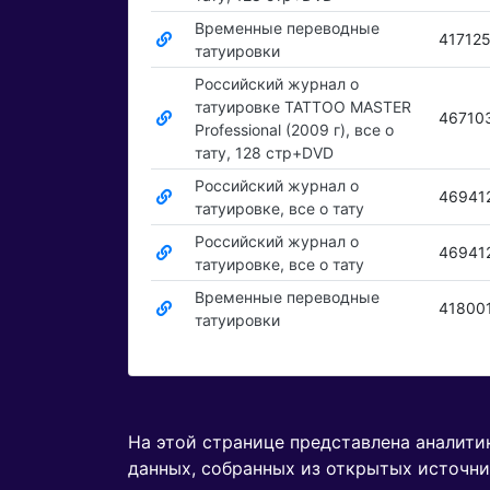
Временные переводные
41712
татуировки
Российский журнал о
татуировке TATTOO MASTER
46710
Professional (2009 г), все о
тату, 128 стр+DVD
Российский журнал о
46941
татуировке, все о тату
Российский журнал о
46941
татуировке, все о тату
Временные переводные
41800
татуировки
На этой странице представлена аналит
данных, собранных из открытых источни