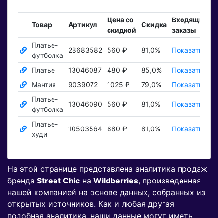
Цена со
Входящие
З
Товар
Артикул
Скидка
скидкой
заказы
Платье-
28683582
560 ₽
81,0%
Показать ₽
П
футболка
Платье
13046087
480 ₽
85,0%
Показать ₽
П
Мантия
9039072
1025 ₽
79,0%
Показать ₽
П
Платье-
13046090
560 ₽
81,0%
Показать ₽
П
футболка
Платье-
10503564
880 ₽
81,0%
Показать ₽
П
худи
На этой странице представлена аналитика продаж
бренда
Street Chic
на
Wildberries
, произведенная
нашей компанией на основе данных, собранных из
открытых источников. Как и любая другая
подобная аналитика, наши данные могут иметь