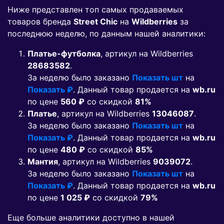
Ниже представлен топ самых продаваемых
товаров бренда
Street Chic
на
Wildberries
за
последнюю неделю, по данным нашей аналитики:
Платье-футболка
, артикул на Wildberries
28683582
.
За неделю было заказано
Показать шт
на
Показать ₽
. Данный товар продается на
wb.ru
по цене
560 ₽
co скидкой
81%
Платье
, артикул на Wildberries
13046087
.
За неделю было заказано
Показать шт
на
Показать ₽
. Данный товар продается на
wb.ru
по цене
480 ₽
co скидкой
85%
Мантия
, артикул на Wildberries
9039072
.
За неделю было заказано
Показать шт
на
Показать ₽
. Данный товар продается на
wb.ru
по цене
1 025 ₽
co скидкой
79%
Еще больше аналитики доступно в нашей