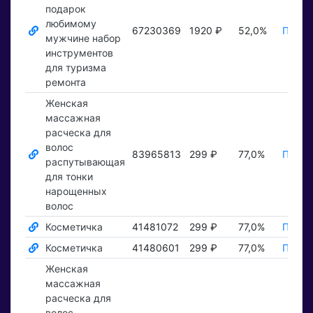
подарок
любимому
67230369
1920 ₽
52,0%
Показ
мужчине набор
инструментов
для туризма
ремонта
Женская
массажная
расческа для
волос
83965813
299 ₽
77,0%
Показ
распутывающая
для тонки
нарощенных
волос
Косметичка
41481072
299 ₽
77,0%
Показ
Косметичка
41480601
299 ₽
77,0%
Показ
Женская
массажная
расческа для
волос