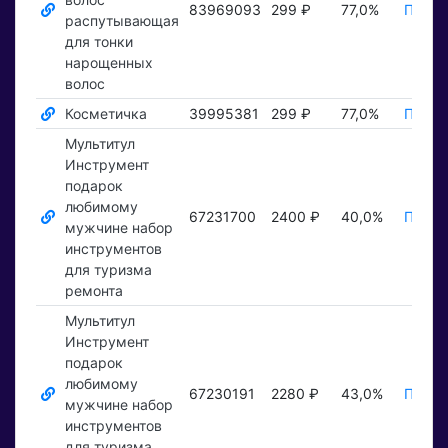
83969093
299 ₽
77,0%
Показ
распутывающая
для тонки
нарощенных
волос
Косметичка
39995381
299 ₽
77,0%
Показ
Мультитул
Инструмент
подарок
любимому
67231700
2400 ₽
40,0%
Показ
мужчине набор
инструментов
для туризма
ремонта
Мультитул
Инструмент
подарок
любимому
67230191
2280 ₽
43,0%
Показ
мужчине набор
инструментов
для туризма