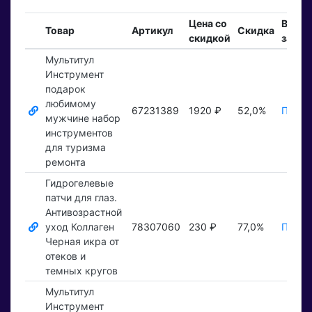
Цена со
Вход
Товар
Артикул
Скидка
скидкой
заказ
Мультитул
Инструмент
подарок
любимому
67231389
1920 ₽
52,0%
Показ
мужчине набор
инструментов
для туризма
ремонта
Гидрогелевые
патчи для глаз.
Антивозрастной
уход Коллаген
78307060
230 ₽
77,0%
Показ
Черная икра от
отеков и
темных кругов
Мультитул
Инструмент