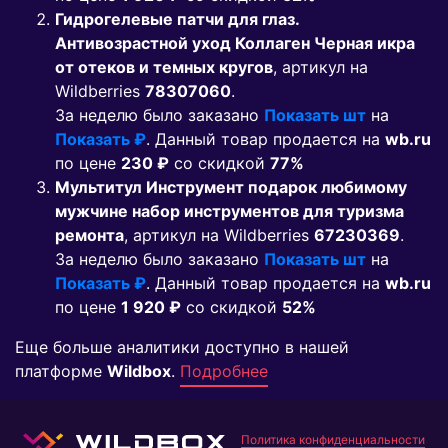
Гидрогелевые патчи для глаз.
Антивозрастной уход Коллаген Черная икра
от отеков и темных кругов
, артикул на
Wildberries
78307060
.
За неделю было заказано
Показать шт
на
Показать ₽
. Данный товар продается на
wb.ru
по цене
230 ₽
co скидкой
77%
Мультитул Инструмент подарок любимому
мужчине набор инструментов для туризма
ремонта
, артикул на Wildberries
67230369
.
За неделю было заказано
Показать шт
на
Показать ₽
. Данный товар продается на
wb.ru
по цене
1 920 ₽
co скидкой
52%
Еще больше аналитики доступно в нашей
платформе
Wildbox
.
Подробнее
Политика конфиденциальности