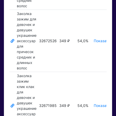
средних
волос
Заколка
зажим для
девочек и
девушек
украшение
аксессуар
32672526
349 ₽
54,0%
Показать ₽
для
причесок
средних и
длинных
волос
Заколка
зажим
клик клак
для
девочек и
девушек
32671985
349 ₽
54,0%
Показать ₽
украшение
аксессуар