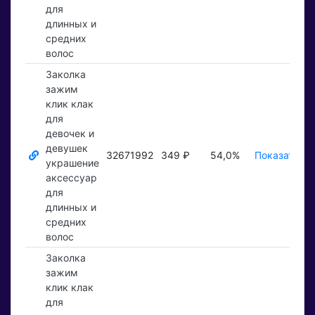
для
длинных и
средних
волос
Заколка
зажим
клик клак
для
девочек и
девушек
32671992
349 ₽
54,0%
Показать ₽
украшение
аксессуар
для
длинных и
средних
волос
Заколка
зажим
клик клак
для