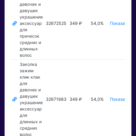
девочек и
девушек
украшение
аксессуар
32672525
349 ₽
54,0%
Показать ₽
для
причесок
средних и
длинных
волос
Заколка
зажим
клик клак
для
девочек и
девушек
32671983
349 ₽
54,0%
Показать ₽
украшение
аксессуар
для
длинных и
средних
волос