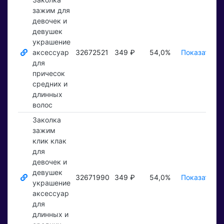
зажим для
девочек и
девушек
украшение
аксессуар
32672521
349 ₽
54,0%
Показать ₽
для
причесок
средних и
длинных
волос
Заколка
зажим
клик клак
для
девочек и
девушек
32671990
349 ₽
54,0%
Показать ₽
украшение
аксессуар
для
длинных и