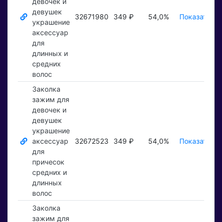
девочек и
девушек
32671980
349 ₽
54,0%
Показать ₽
украшение
аксессуар
для
длинных и
средних
волос
Заколка
зажим для
девочек и
девушек
украшение
аксессуар
32672523
349 ₽
54,0%
Показать ₽
для
причесок
средних и
длинных
волос
Заколка
зажим для