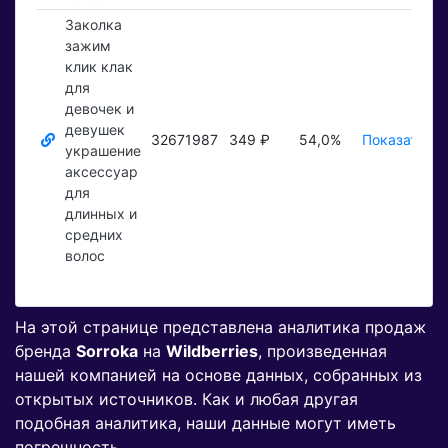
Заколка
зажим
клик клак
для
девочек и
девушек
32671987
349 ₽
54,0%
Показать ₽
украшение
аксессуар
для
длинных и
средних
волос
На этой странице представлена аналитика продаж
бренда
Sorroka
на
Wildberries
, произведенная
нашей компанией на основе данных, собранных из
открытых источников. Как и любая другая
подобная аналитика, наши данные могут иметь
погрешность.