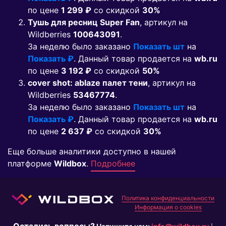
по цене
1 299 ₽
co скидкой
30%
Тушь для ресниц Super Fan
, артикул на
Wildberries
100643091
.
За неделю было заказано
Показать шт
на
Показать ₽
. Данный товар продается на
wb.ru
по цене
3 192 ₽
co скидкой
50%
cover shot: ablaze палет тени
, артикул на
Wildberries
53467774
.
За неделю было заказано
Показать шт
на
Показать ₽
. Данный товар продается на
wb.ru
по цене
2 637 ₽
co скидкой
30%
Еще больше аналитики доступно в нашей
платформе
Wildbox
.
Подробнее
Политика конфиденциальности
Информация о cookies