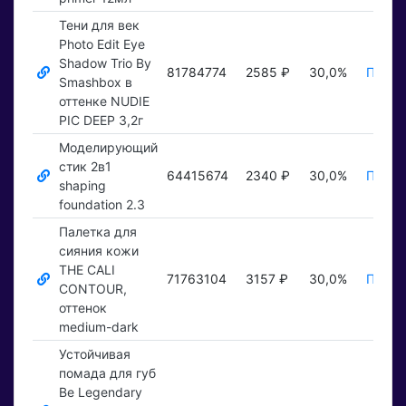
Тени для век
Photo Edit Eye
Shadow Trio By
81784774
2585 ₽
30,0%
Показ
Smashbox в
оттенке NUDIE
PIC DEEP 3,2г
Моделирующий
стик 2в1
64415674
2340 ₽
30,0%
Показ
shaping
foundation 2.3
Палетка для
сияния кожи
THE CALI
71763104
3157 ₽
30,0%
Показ
CONTOUR,
оттенок
medium-dark
Устойчивая
помада для губ
Be Legendary