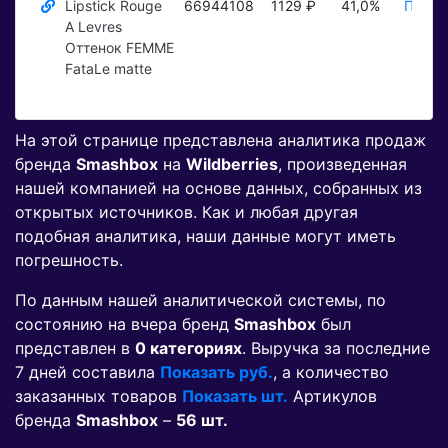
Lipstick Rouge
66944108
1129 ₽
41,0%
Показ
A Levres
Оттенок FEMME
FataLe matte
На этой странице представлена аналитика продаж
бренда
Smashbox
на
Wildberries
, произведенная
нашей компанией на основе данных, собранных из
открытых источников. Как и любая другая
подобная аналитика, наши данные могут иметь
погрешность.
По данным нашей аналитической системы, по
состоянию на вчера бренд
Smashbox
был
представлен в
0 категориях
. Выручка за последние
7 дней составила
Показать руб.
, а количество
заказанных товаров
Показать шт.
Артикулов
бренда
Smashbox
–
56 шт.