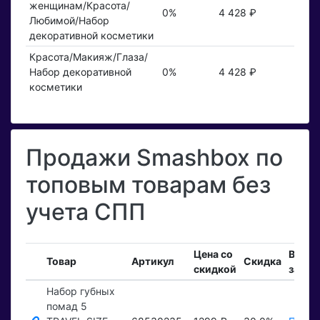
женщинам/Красота/
0%
4 428 ₽
Любимой/Набор
декоративной косметики
Красота/Макияж/Глаза/
Набор декоративной
0%
4 428 ₽
косметики
Продажи Smashbox по
топовым товарам без
учета СПП
Цена со
Вход
Товар
Артикул
Скидка
скидкой
заказ
Набор губных
помад 5