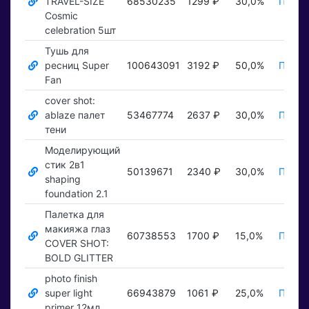
TRAVEL-SIZE
68530235
1299 ₽
30,0%
Показ
Cosmic
celebration 5шт
Тушь для
ресниц Super
100643091
3192 ₽
50,0%
Показ
Fan
cover shot:
ablaze палет
53467774
2637 ₽
30,0%
Показ
тени
Моделирующий
стик 2в1
50139671
2340 ₽
30,0%
Показ
shaping
foundation 2.1
Палетка для
макияжа глаз
60738553
1700 ₽
15,0%
Показ
COVER SHOT:
BOLD GLITTER
photo finish
super light
66943879
1061 ₽
25,0%
Показ
primer 12мл