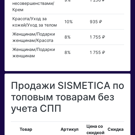
несовершенствами/
Крем
Красота/Уход за
10%
935 ₽
кожей/Уход за телом
Женщинам/Подарки
8%
1 755 ₽
женщинам/Красота
Женщинам/Подарки
8%
1 755 ₽
женщинам
Продажи SISMETICA по
топовым товарам без
учета СПП
Цена со
Вхо
Товар
Артикул
Скидка
скидкой
зак