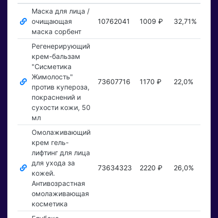
Маска для лица /
очищающая
10762041
1009 ₽
32,71%
Пок
маска сорбент
Регенерирующий
крем-бальзам
"Сисметика
Жимолость"
73607716
1170 ₽
22,0%
Пок
против купероза,
покраснений и
сухости кожи, 50
мл
Омолаживающий
крем гель-
лифтинг для лица
для ухода за
73634323
2220 ₽
26,0%
Пок
кожей.
Антивозрастная
омолаживающая
косметика