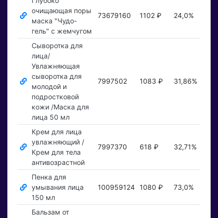
Глубоко
очищающая поры
73679160
1102 ₽
24,0%
Пок
маска "Чудо-
гель" с жемчугом
Сыворотка для
лица/
Увлажняющая
сыворотка для
7997502
1083 ₽
31,86%
Пок
молодой и
подростковой
кожи /Маска для
лица 50 мл
Крем для лица
увлажняющий /
7997370
618 ₽
32,71%
Пок
Крем для тела
антивозрастной
Пенка для
умывания лица
100959124
1080 ₽
73,0%
Пок
150 мл
Бальзам от