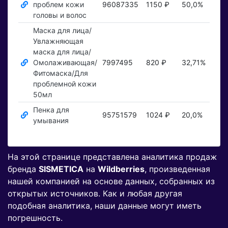
проблем кожи
96087335
1150 ₽
50,0%
Пок
головы и волос
Маска для лица/
Увлажняющая
маска для лица/
Омолаживающая/
7997495
820 ₽
32,71%
Пок
Фитомаска/Для
проблемной кожи
50мл
Пенка для
95751579
1024 ₽
20,0%
Пок
умывания
На этой странице представлена аналитика продаж
бренда
SISMETICA
на
Wildberries
, произведенная
нашей компанией на основе данных, собранных из
открытых источников. Как и любая другая
подобная аналитика, наши данные могут иметь
погрешность.