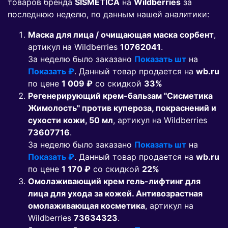
товаров бренда
SISMETICA
на
Wildberries
за
последнюю неделю, по данным нашей аналитики:
Маска для лица / очищающая маска сорбент
,
артикул на Wildberries
10762041
.
За неделю было заказано
Показать шт
на
Показать ₽
. Данный товар продается на
wb.ru
по цене
1 009 ₽
co скидкой
33%
Регенерирующий крем-бальзам "Сисметика
Жимолость" против купероза, покраснений и
сухости кожи, 50 мл
, артикул на Wildberries
73607716
.
За неделю было заказано
Показать шт
на
Показать ₽
. Данный товар продается на
wb.ru
по цене
1 170 ₽
co скидкой
22%
Омолаживающий крем гель-лифтинг для
лица для ухода за кожей. Антивозрастная
омолаживающая косметика
, артикул на
Wildberries
73634323
.