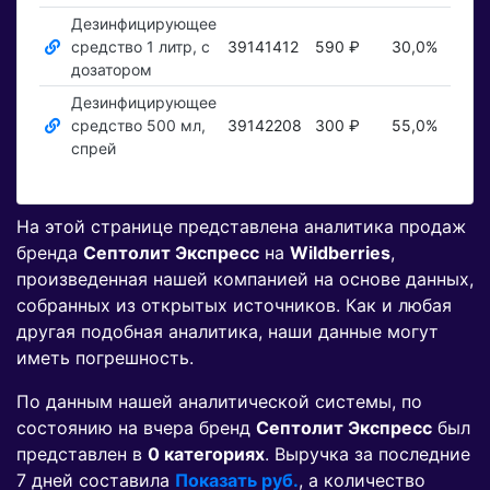
Дезинфицирующее
средство 1 литр, с
39141412
590 ₽
30,0%
Пок
дозатором
Дезинфицирующее
средство 500 мл,
39142208
300 ₽
55,0%
Пок
спрей
На этой странице представлена аналитика продаж
бренда
Септолит Экспресс
на
Wildberries
,
произведенная нашей компанией на основе данных,
собранных из открытых источников. Как и любая
другая подобная аналитика, наши данные могут
иметь погрешность.
По данным нашей аналитической системы, по
состоянию на вчера бренд
Септолит Экспресс
был
представлен в
0 категориях
. Выручка за последние
7 дней составила
Показать руб.
, а количество