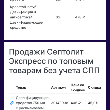
Красота/Ногти/
Дезинфекция и
антисептика/
0%
478 ₽
Дезинфицирующее
средство
Продажи Септолит
Экспресс по топовым
товарам без учета СПП
Цена со
Вх
Товар
Артикул
Скидка
скидкой
зак
Дезинфицирующее
средство 750 мл.
39143938
405 ₽
45,0%
Пок
с распылителем