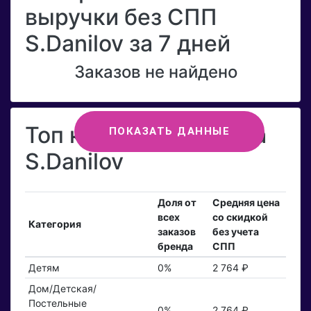
выручки без СПП
S.Danilov за 7 дней
Заказов не найдено
Топ категорий бренда
ПОКАЗАТЬ ДАННЫЕ
S.Danilov
Доля от
Средняя цена
всех
со скидкой
Категория
заказов
без учета
бренда
СПП
Детям
0%
2 764 ₽
Дом/Детская/
Постельные
0%
2 764 ₽