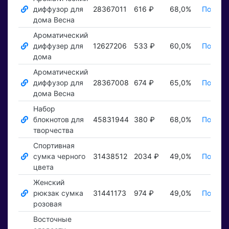
диффузор для
28367011
616 ₽
68,0%
Показа
дома Весна
Ароматический
диффузер для
12627206
533 ₽
60,0%
Показа
дома
Ароматический
диффузор для
28367008
674 ₽
65,0%
Показа
дома Весна
Набор
блокнотов для
45831944
380 ₽
68,0%
Показа
творчества
Спортивная
сумка черного
31438512
2034 ₽
49,0%
Показа
цвета
Женский
рюкзак сумка
31441173
974 ₽
49,0%
Показа
розовая
Восточные