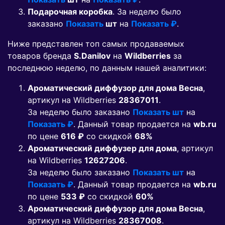
Подарочная коробка
. За неделю было
заказано
Показать
шт
на
Показать ₽
.
Ниже представлен топ самых продаваемых
товаров бренда
S.Danilov
на
Wildberries
за
последнюю неделю, по данным нашей аналитики:
Ароматический диффузор для дома Весна
,
артикул на Wildberries
28367011
.
За неделю было заказано
Показать шт
на
Показать ₽
. Данный товар продается на
wb.ru
по цене
616 ₽
co скидкой
68%
Ароматический диффузер для дома
, артикул
на Wildberries
12627206
.
За неделю было заказано
Показать шт
на
Показать ₽
. Данный товар продается на
wb.ru
по цене
533 ₽
co скидкой
60%
Ароматический диффузор для дома Весна
,
артикул на Wildberries
28367008
.