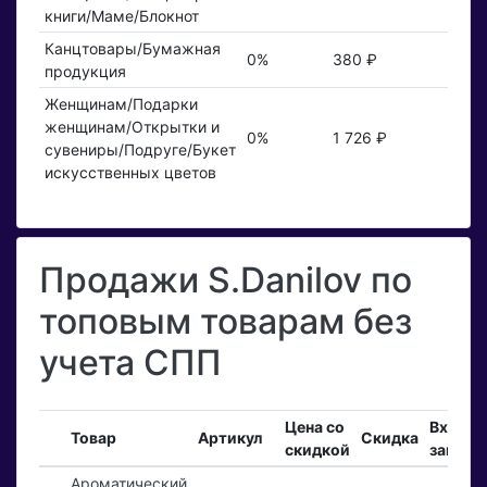
книги/Маме/Блокнот
Канцтовары/Бумажная
0%
380 ₽
продукция
Женщинам/Подарки
женщинам/Открытки и
0%
1 726 ₽
сувениры/Подруге/Букет
искусственных цветов
Продажи S.Danilov по
топовым товарам без
учета СПП
Цена со
Входя
Товар
Артикул
Скидка
скидкой
заказы
Ароматический