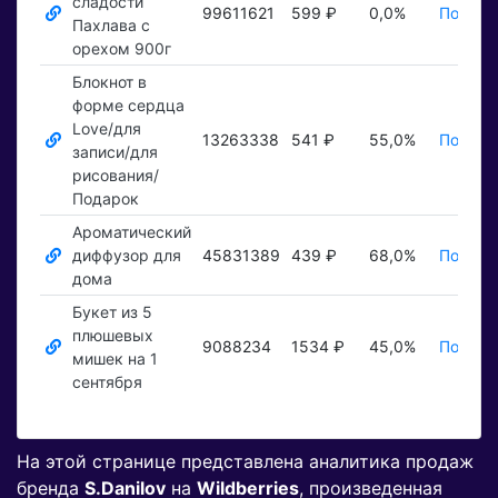
сладости
99611621
599 ₽
0,0%
Показа
Пахлава с
орехом 900г
Блокнот в
форме сердца
Love/для
13263338
541 ₽
55,0%
Показа
записи/для
рисования/
Подарок
Ароматический
диффузор для
45831389
439 ₽
68,0%
Показа
дома
Букет из 5
плюшевых
9088234
1534 ₽
45,0%
Показа
мишек на 1
сентября
На этой странице представлена аналитика продаж
бренда
S.Danilov
на
Wildberries
, произведенная