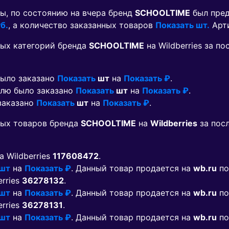
ы, по состоянию на вчера бренд
SCHOOLTIME
был пред
б.
, а количество заказанных товаров
Показать шт.
Арт
ых категорий бренда
SCHOOLTIME
на Wildberries за п
было заказано
Показать
шт
на
Показать ₽
.
елю было заказано
Показать
шт
на
Показать ₽
.
 заказано
Показать
шт
на
Показать ₽
.
мых товаров бренда
SCHOOLTIME
на
Wildberries
за пос
на Wildberries
117608472
.
 шт
на
Показать ₽
. Данный товар продается на
wb.ru
по
erries
36278132
.
 шт
на
Показать ₽
. Данный товар продается на
wb.ru
по
erries
36278131
.
 шт
на
Показать ₽
. Данный товар продается на
wb.ru
по