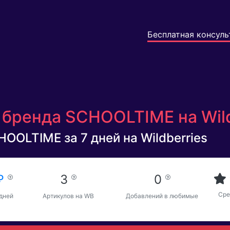
Бесплатная консуль
 бренда SCHOOLTIME на Wil
OOLTIME за 7 дней на Wildberries
 ₽
3
0
Сре
 дней
Артикулов на WB
Добавлений в любимые