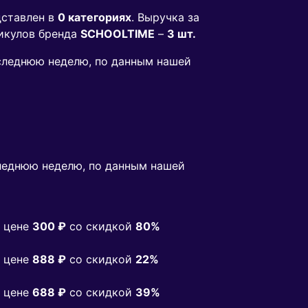
ставлен в
0 категориях
. Выручка за
икулов бренда
SCHOOLTIME
–
3 шт.
оследнюю неделю, по данным нашей
леднюю неделю, по данным нашей
 цене
300 ₽
co скидкой
80%
 цене
888 ₽
co скидкой
22%
 цене
688 ₽
co скидкой
39%