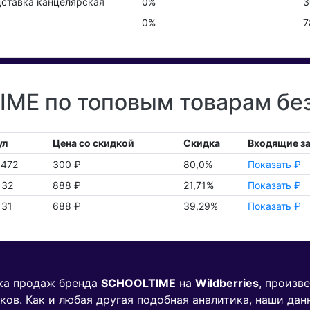
ставка канцелярская
0%
3
0%
7
ME по топовым товарам без
ул
Цена со скидкой
Скидка
Входящие з
8472
300 ₽
80,0%
Показать ₽
132
888 ₽
21,71%
Показать ₽
131
688 ₽
39,29%
Показать ₽
ика продаж бренда
SCHOOLTIME
на
Wildberries
, произв
ков. Как и любая другая подобная аналитика, наши дан