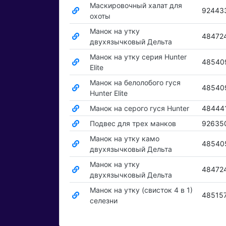
Маскировочный халат для
92443
охоты
Манок на утку
48472
двухязычковый Дельта
Манок на утку серия Hunter
48540
Elite
Манок на белолобого гуся
48540
Hunter Elite
Манок на серого гуся Hunter
48444
Подвес для трех манков
92635
Манок на утку камо
48540
двухязычковый Дельта
Манок на утку
48472
двухязычковый Дельта
Манок на утку (свисток 4 в 1)
48515
селезни