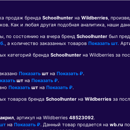
ика продаж бренда
Schoolhunter
на
Wildberries
, произв
ков. Как и любая другая подобная аналитика, наши дан
ы, по состоянию на вчера бренд
Schoolhunter
был пред
б.
, а количество заказанных товаров
Показать шт.
Арт
ых категорий бренда
Schoolhunter
на Wildberries за п
заказано
Показать
шт
на
Показать ₽
.
казать
шт
на
Показать ₽
.
зано
Показать
шт
на
Показать ₽
.
мых товаров бренда
Schoolhunter
на
Wildberries
за пос
 акрил
, артикул на Wildberries
48523092
.
 шт
на
Показать ₽
. Данный товар продается на
wb.ru
по