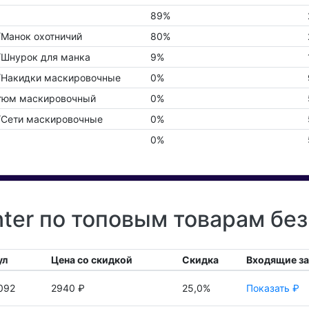
89%
/Манок охотничий
80%
/Шнурок для манка
9%
/Накидки маскировочные
0%
стюм маскировочный
0%
/Сети маскировочные
0%
0%
ter по топовым товарам без
ул
Цена со скидкой
Скидка
Входящие з
092
2940 ₽
25,0%
Показать ₽