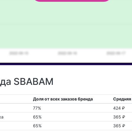
нда SBABAM
Доля от всех заказов бренда
Средняя 
77%
424 ₽
ка
65%
365 ₽
65%
365 ₽