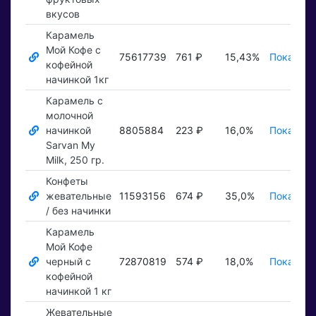
вкусов
Карамель
Мой Кофе с
75617739
761 ₽
15,43%
Показать
кофейной
начинкой 1кг
Карамель с
молочной
начинкой
8805884
223 ₽
16,0%
Показать
Sarvan My
Milk, 250 гр.
Конфеты
жевательные
11593156
674 ₽
35,0%
Показать
/ без начинки
Карамель
Мой Кофе
черный с
72870819
574 ₽
18,0%
Показать
кофейной
начинкой 1 кг
Жевательные