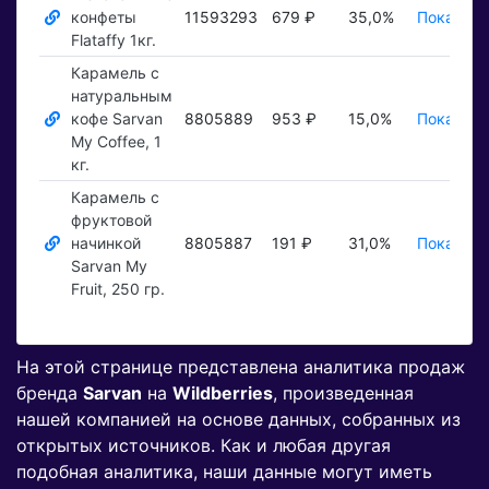
конфеты
11593293
679 ₽
35,0%
Показать
Flataffy 1кг.
Карамель с
натуральным
кофе Sarvan
8805889
953 ₽
15,0%
Показать
My Coffee, 1
кг.
Карамель с
фруктовой
начинкой
8805887
191 ₽
31,0%
Показать
Sarvan My
Fruit, 250 гр.
На этой странице представлена аналитика продаж
бренда
Sarvan
на
Wildberries
, произведенная
нашей компанией на основе данных, собранных из
открытых источников. Как и любая другая
подобная аналитика, наши данные могут иметь