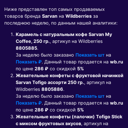
Ниже представлен топ самых продаваемых
товаров бренда
Sarvan
на
Wildberries
за
последнюю неделю, по данным нашей аналитики:
Карамель с натуральным кофе Sarvan My
Coffee, 250 гр.
, артикул на Wildberries
8805885
.
За неделю было заказано
Показать шт
на
Показать ₽
. Данный товар продается на
wb.ru
по цене
286 ₽
co скидкой
5%
Жевательные конфеты с фруктовой начинкой
Sarvan Tofigo ассорти 250 гр.
, артикул на
Wildberries
8805886
.
За неделю было заказано
Показать шт
на
Показать ₽
. Данный товар продается на
wb.ru
по цене
286 ₽
co скидкой
5%
Жевательные конфеты (палочки) Tofigo Stick
с миксом фруктовых вкусов
, артикул на