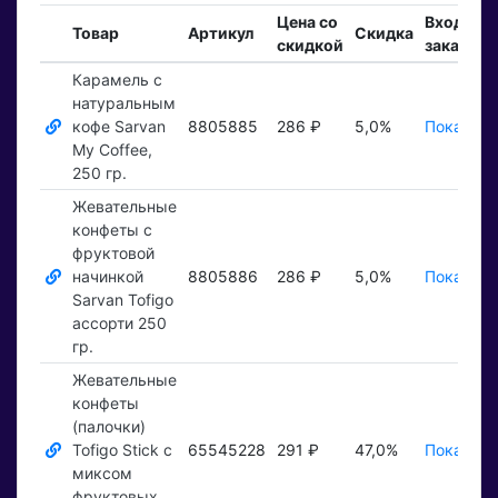
Цена со
Входящи
Товар
Артикул
Скидка
скидкой
заказы
Карамель с
натуральным
кофе Sarvan
8805885
286 ₽
5,0%
Показать
My Coffee,
250 гр.
Жевательные
конфеты с
фруктовой
начинкой
8805886
286 ₽
5,0%
Показать
Sarvan Tofigo
ассорти 250
гр.
Жевательные
конфеты
(палочки)
Tofigo Stick с
65545228
291 ₽
47,0%
Показать
миксом
фруктовых