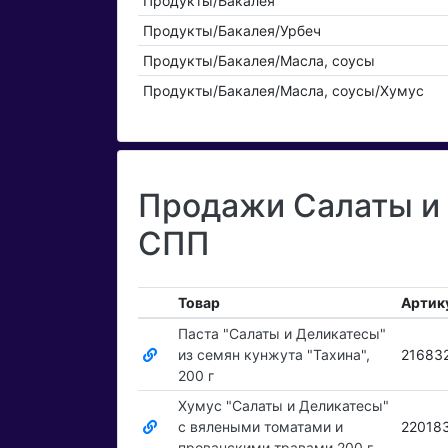
Продукты/Бакалея
Продукты/Бакалея/Урбеч
Продукты/Бакалея/Масла, соусы
Продукты/Бакалея/Масла, соусы/Хумус
Продажи Салаты и 
СПП
Товар
Артик
Паста "Салаты и Деликатесы"
из семян кунжута "Тахина",
21683
200 г
Хумус "Салаты и Деликатесы"
с вялеными томатами и
22018
прованскими травами 200 г