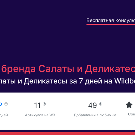
Бесплатная консуль
ы
бренда Салаты и Деликатес
аты и Деликатесы за 7 дней на Wildbe
 ₽
11
49
Сре
 дней
Артикулов на WB
Добавлений в любимые