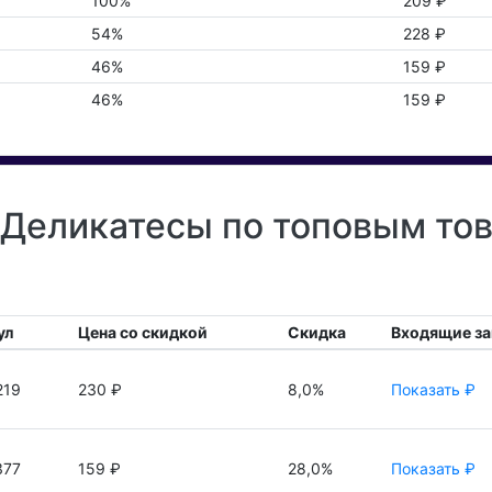
100%
209 ₽
54%
228 ₽
46%
159 ₽
46%
159 ₽
Деликатесы по топовым тов
ул
Цена со скидкой
Скидка
Входящие за
219
230 ₽
8,0%
Показать ₽
377
159 ₽
28,0%
Показать ₽