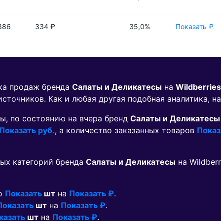
886
334 ₽
35,0%
Показать ₽
ика продаж бренда
Салаты и Деликатесы
на
Wildberries
источников. Как и любая другая подобная аналитика, н
ы, по состоянию на вчера бренд
Салаты и Деликатесы
Показать руб.
, а количество заказанных товаров
Показ
ых категорий бренда
Салаты и Деликатесы
на Wildber
но
Показать
шт
на
Показать ₽
.
Показать
шт
на
Показать ₽
.
казать
шт
на
Показать ₽
.