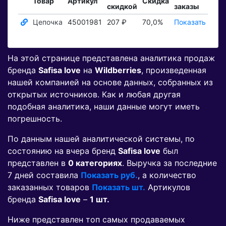
Товар
Артикул
Скидка
скидкой
заказы
т
Цепочка
45001981
207 ₽
70,0%
Показать ₽
По
На этой странице представлена аналитика продаж
бренда
Safisa love
на
Wildberries
, произведенная
нашей компанией на основе данных, собранных из
открытых источников. Как и любая другая
подобная аналитика, наши данные могут иметь
погрешность.
По данным нашей аналитической системы, по
состоянию на вчера бренд
Safisa love
был
представлен в
0 категориях
. Выручка за последние
7 дней составила
Показать руб.
, а количество
заказанных товаров
Показать шт.
Артикулов
бренда
Safisa love
–
1 шт.
Ниже представлен топ самых продаваемых